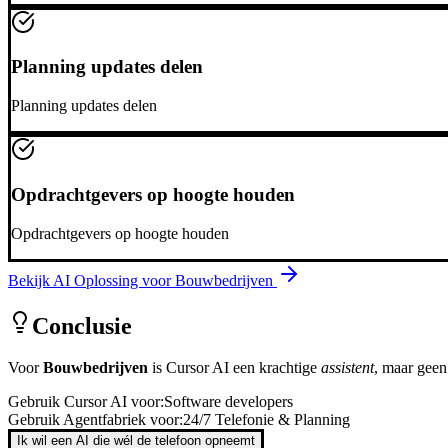
Planning updates delen
Planning updates delen
Opdrachtgevers op hoogte houden
Opdrachtgevers op hoogte houden
Bekijk AI Oplossing voor
Bouwbedrijven
Conclusie
Voor
Bouwbedrijven
is
Cursor AI
een krachtige
assistent
, maar gee
Gebruik
Cursor AI
voor:
Software developers
Gebruik Agentfabriek voor:
24/7 Telefonie & Planning
Ik wil een AI die wél de telefoon opneemt