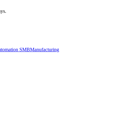
ays.
utomation SMB
Manufacturing