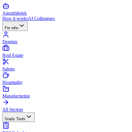
Agent
fabriek
How it works
AI Colleagues
For who
Dentists
Real Estate
Salons
Hospitality
Manufacturing
All Sectors
Gratis Tools