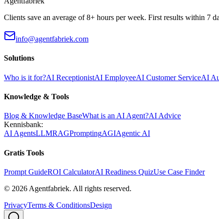
Agentfabriek
Clients save an average of 8+ hours per week. First results within 7 d
info@agentfabriek.com
Solutions
Who is it for?
AI Receptionist
AI Employee
AI Customer Service
AI A
Knowledge & Tools
Blog & Knowledge Base
What is an AI Agent?
AI Advice
Kennisbank:
AI Agents
LLM
RAG
Prompting
AGI
Agentic AI
Gratis Tools
Prompt Guide
ROI Calculator
AI Readiness Quiz
Use Case Finder
©
2026
Agentfabriek
.
All rights reserved.
Privacy
Terms & Conditions
Design