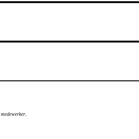
n
medewerker
.