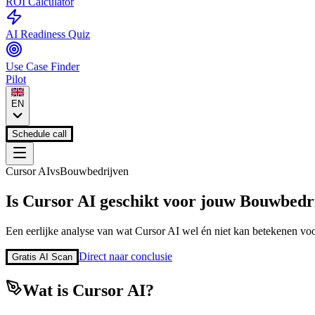
ROI Calculator
AI Readiness Quiz
Use Case Finder
Pilot
EN
Schedule call
Cursor AI
vs
Bouwbedrijven
Is
Cursor AI
geschikt voor jouw
Bouwbedr
Een eerlijke analyse van wat
Cursor AI
wel én niet kan betekenen voo
Direct naar conclusie
Gratis AI Scan
Wat is
Cursor AI
?