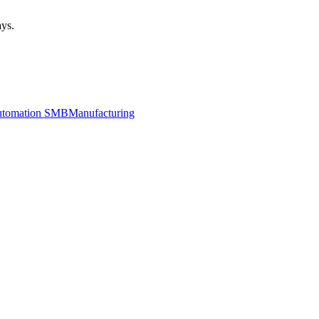
ays.
utomation SMB
Manufacturing