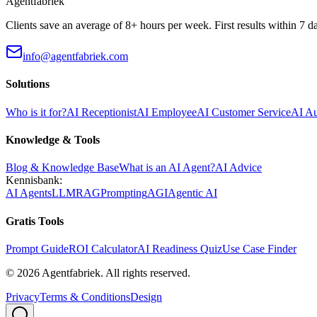
Agentfabriek
Clients save an average of 8+ hours per week. First results within 7 d
info@agentfabriek.com
Solutions
Who is it for?
AI Receptionist
AI Employee
AI Customer Service
AI A
Knowledge & Tools
Blog & Knowledge Base
What is an AI Agent?
AI Advice
Kennisbank:
AI Agents
LLM
RAG
Prompting
AGI
Agentic AI
Gratis Tools
Prompt Guide
ROI Calculator
AI Readiness Quiz
Use Case Finder
©
2026
Agentfabriek
.
All rights reserved.
Privacy
Terms & Conditions
Design