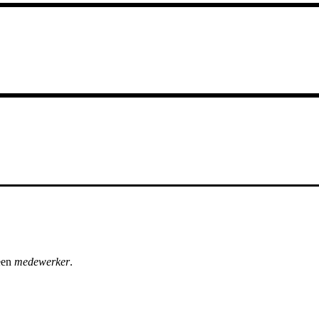
een
medewerker
.