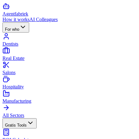
Agent
fabriek
How it works
AI Colleagues
For who
Dentists
Real Estate
Salons
Hospitality
Manufacturing
All Sectors
Gratis Tools