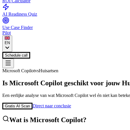
ROI Calculator
AI Readiness Quiz
Use Case Finder
Pilot
EN
Schedule call
Microsoft Copilot
vs
Huisartsen
Is
Microsoft Copilot
geschikt voor jouw
Hu
Een eerlijke analyse van wat
Microsoft Copilot
wel én niet kan betek
Direct naar conclusie
Gratis AI Scan
Wat is
Microsoft Copilot
?