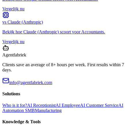
Vergelijk nu
vs
Claude (Anthropic)
Bekijk hoe
Claude (Anthropic)
scoort voor
Accountants
.
Vergelijk nu
Agentfabriek
Clients save an average of 8+ hours per week. First results within 7
days.
info@agentfabriek.com
Solutions
Who is it for?
AI Receptionist
AI Employee
AI Customer Service
AI
Automation SMB
Manufacturing
Knowledge & Tools