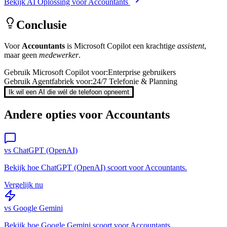
Bekijk AI Oplossing voor
Accountants
Conclusie
Voor
Accountants
is
Microsoft Copilot
een krachtige
assistent
,
maar geen
medewerker
.
Gebruik
Microsoft Copilot
voor:
Enterprise gebruikers
Gebruik Agentfabriek voor:
24/7 Telefonie & Planning
Ik wil een AI die wél de telefoon opneemt
Andere opties voor
Accountants
vs
ChatGPT (OpenAI)
Bekijk hoe
ChatGPT (OpenAI)
scoort voor
Accountants
.
Vergelijk nu
vs
Google Gemini
Bekijk hoe
Google Gemini
scoort voor
Accountants
.