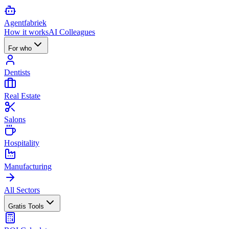
Agent
fabriek
How it works
AI Colleagues
For who
Dentists
Real Estate
Salons
Hospitality
Manufacturing
All Sectors
Gratis Tools