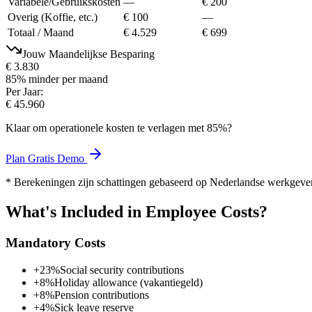
Variabele/Gebruikskosten
—
€ 200
Overig (Koffie, etc.)
€ 100
—
Totaal / Maand
€ 4.529
€ 699
Jouw Maandelijkse Besparing
€ 3.830
85
%
minder per maand
Per Jaar:
€ 45.960
Klaar om operationele kosten te verlagen met
85
%?
Plan Gratis Demo
* Berekeningen zijn schattingen gebaseerd op Nederlandse werkgever
What's Included in Employee Costs?
Mandatory Costs
+23%
Social security contributions
+8%
Holiday allowance (vakantiegeld)
+8%
Pension contributions
+4%
Sick leave reserve