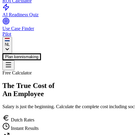
ROI Calculator
AI Readiness Quiz
Use Case Finder
Pilot
NL
Plan kennismaking
Free Calculator
The True Cost of
An Employee
Salary is just the beginning. Calculate the complete cost including soci
Dutch Rates
Instant Results