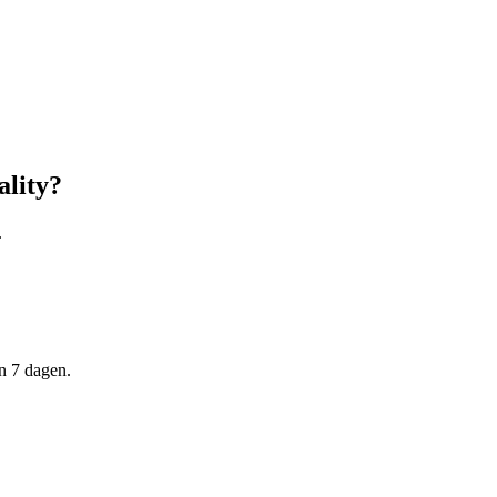
ality?
.
n 7 dagen.