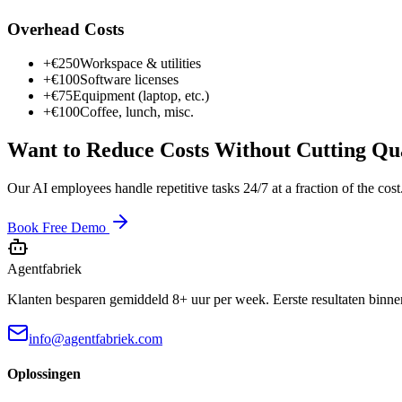
Overhead Costs
+€250
Workspace & utilities
+€100
Software licenses
+€75
Equipment (laptop, etc.)
+€100
Coffee, lunch, misc.
Want to Reduce Costs Without Cutting Qu
Our AI employees handle repetitive tasks 24/7 at a fraction of the cost
Book Free Demo
Agentfabriek
Klanten besparen gemiddeld 8+ uur per week. Eerste resultaten binne
info@agentfabriek.com
Oplossingen