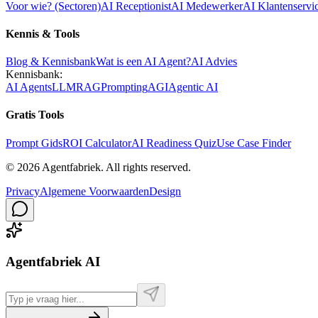
Voor wie? (Sectoren)
AI Receptionist
AI Medewerker
AI Klantenservi
Kennis & Tools
Blog & Kennisbank
Wat is een AI Agent?
AI Advies
Kennisbank:
AI Agents
LLM
RAG
Prompting
AGI
Agentic AI
Gratis Tools
Prompt Gids
ROI Calculator
AI Readiness Quiz
Use Case Finder
©
2026
Agentfabriek
.
All rights reserved.
Privacy
Algemene Voorwaarden
Design
Agentfabriek AI