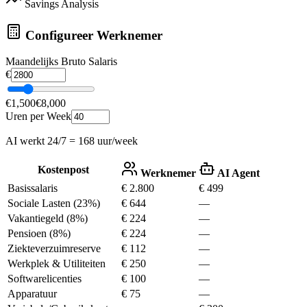
Savings Analysis
Configureer Werknemer
Maandelijks Bruto Salaris
€
€1,500
€8,000
Uren per Week
AI werkt 24/7 = 168 uur/week
Kostenpost
Werknemer
AI Agent
Basissalaris
€ 2.800
€ 499
Sociale Lasten (23%)
€ 644
—
Vakantiegeld (8%)
€ 224
—
Pensioen (8%)
€ 224
—
Ziekteverzuimreserve
€ 112
—
Werkplek & Utiliteiten
€ 250
—
Softwarelicenties
€ 100
—
Apparatuur
€ 75
—