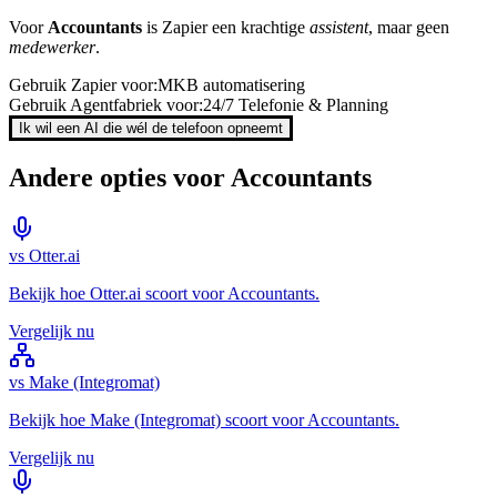
Voor
Accountants
is
Zapier
een krachtige
assistent
, maar geen
medewerker
.
Gebruik
Zapier
voor:
MKB automatisering
Gebruik Agentfabriek voor:
24/7 Telefonie & Planning
Ik wil een AI die wél de telefoon opneemt
Andere opties voor
Accountants
vs
Otter.ai
Bekijk hoe
Otter.ai
scoort voor
Accountants
.
Vergelijk nu
vs
Make (Integromat)
Bekijk hoe
Make (Integromat)
scoort voor
Accountants
.
Vergelijk nu