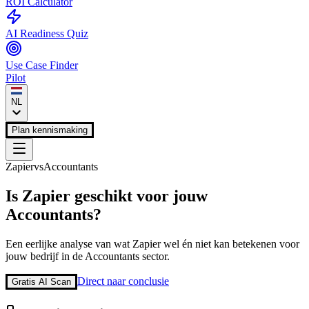
ROI Calculator
AI Readiness Quiz
Use Case Finder
Pilot
NL
Plan kennismaking
Zapier
vs
Accountants
Is
Zapier
geschikt voor jouw
Accountants
?
Een eerlijke analyse van wat
Zapier
wel én niet kan betekenen voor
jouw bedrijf in de
Accountants
sector.
Direct naar conclusie
Gratis AI Scan