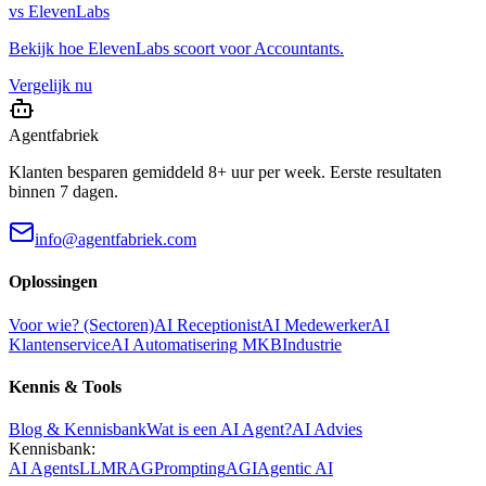
vs
ElevenLabs
Bekijk hoe
ElevenLabs
scoort voor
Accountants
.
Vergelijk nu
Agentfabriek
Klanten besparen gemiddeld 8+ uur per week. Eerste resultaten
binnen 7 dagen.
info@agentfabriek.com
Oplossingen
Voor wie? (Sectoren)
AI Receptionist
AI Medewerker
AI
Klantenservice
AI Automatisering MKB
Industrie
Kennis & Tools
Blog & Kennisbank
Wat is een AI Agent?
AI Advies
Kennisbank:
AI Agents
LLM
RAG
Prompting
AGI
Agentic AI