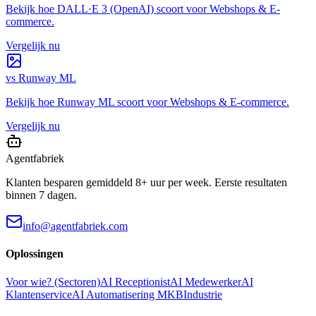
Bekijk hoe
DALL·E 3 (OpenAI)
scoort voor
Webshops & E-
commerce
.
Vergelijk nu
vs
Runway ML
Bekijk hoe
Runway ML
scoort voor
Webshops & E-commerce
.
Vergelijk nu
Agentfabriek
Klanten besparen gemiddeld 8+ uur per week. Eerste resultaten
binnen 7 dagen.
info@agentfabriek.com
Oplossingen
Voor wie? (Sectoren)
AI Receptionist
AI Medewerker
AI
Klantenservice
AI Automatisering MKB
Industrie