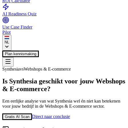
ROI Calculator
AI Readiness Quiz
Use Case Finder
Pilot
NL
Plan kennismaking
Synthesia
vs
Webshops & E-commerce
Is
Synthesia
geschikt voor jouw
Webshops
& E-commerce
?
Een eerlijke analyse van wat
Synthesia
wel én niet kan betekenen
voor jouw bedrijf in de
Webshops & E-commerce
sector.
Direct naar conclusie
Gratis AI Scan