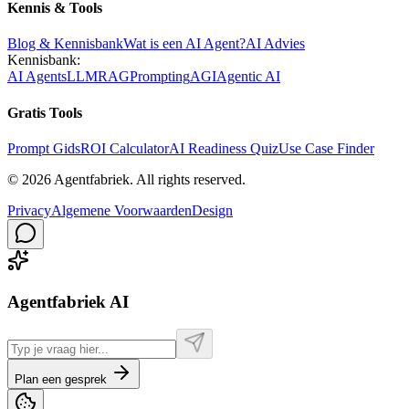
Kennis & Tools
Blog & Kennisbank
Wat is een AI Agent?
AI Advies
Kennisbank:
AI Agents
LLM
RAG
Prompting
AGI
Agentic AI
Gratis Tools
Prompt Gids
ROI Calculator
AI Readiness Quiz
Use Case Finder
©
2026
Agentfabriek
.
All rights reserved.
Privacy
Algemene Voorwaarden
Design
Agentfabriek AI
Plan een gesprek