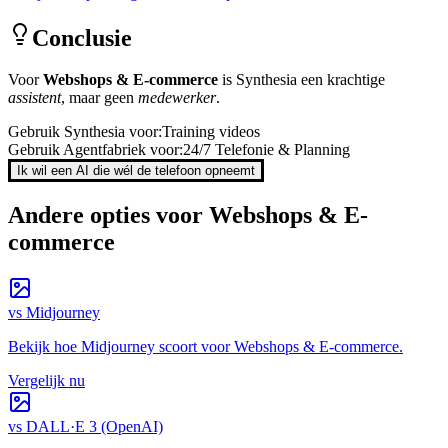
Conclusie
Voor
Webshops & E-commerce
is
Synthesia
een krachtige
assistent
, maar geen
medewerker
.
Gebruik
Synthesia
voor:
Training videos
Gebruik Agentfabriek voor:
24/7 Telefonie & Planning
Ik wil een AI die wél de telefoon opneemt
Andere opties voor
Webshops & E-
commerce
vs
Midjourney
Bekijk hoe
Midjourney
scoort voor
Webshops & E-commerce
.
Vergelijk nu
vs
DALL·E 3 (OpenAI)