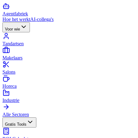
Agent
fabriek
Hoe het werkt
AI-collega's
Voor wie
Tandartsen
Makelaars
Salons
Horeca
Industrie
Alle Sectoren
Gratis Tools