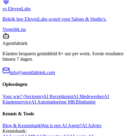
vs
ElevenLabs
Bekijk hoe
ElevenLabs
scoort voor
Salons & Studio's
.
Vergelijk nu
Agentfabriek
Klanten besparen gemiddeld 8+ uur per week. Eerste resultaten
binnen 7 dagen.
info@agentfabriek.com
Oplossingen
Voor wie? (Sectoren)
AI Receptionist
AI Medewerker
AI
Klantenservice
AI Automatisering MKB
Industrie
Kennis & Tools
Blog & Kennisbank
Wat is een AI Agent?
AI Advies
Kennisbank: