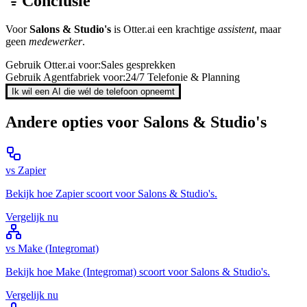
Conclusie
Voor
Salons & Studio's
is
Otter.ai
een krachtige
assistent
, maar
geen
medewerker
.
Gebruik
Otter.ai
voor:
Sales gesprekken
Gebruik Agentfabriek voor:
24/7 Telefonie & Planning
Ik wil een AI die wél de telefoon opneemt
Andere opties voor
Salons & Studio's
vs
Zapier
Bekijk hoe
Zapier
scoort voor
Salons & Studio's
.
Vergelijk nu
vs
Make (Integromat)
Bekijk hoe
Make (Integromat)
scoort voor
Salons & Studio's
.
Vergelijk nu