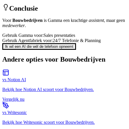
Conclusie
Voor
Bouwbedrijven
is
Gamma
een krachtige
assistent
, maar geen
medewerker
.
Gebruik
Gamma
voor:
Sales presentaties
Gebruik Agentfabriek voor:
24/7 Telefonie & Planning
Ik wil een AI die wél de telefoon opneemt
Andere opties voor
Bouwbedrijven
vs
Notion AI
Bekijk hoe
Notion AI
scoort voor
Bouwbedrijven
.
Vergelijk nu
vs
Writesonic
Bekijk hoe
Writesonic
scoort voor
Bouwbedrijven
.