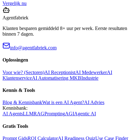
Vergelijk nu
Agentfabriek
Klanten besparen gemiddeld 8+ uur per week. Eerste resultaten
binnen 7 dagen.
info@agentfabriek.com
Oplossingen
Voor wie? (Sectoren)
AI Receptionist
AI Medewerker
AI
Klantenservice
AI Automatisering MKB
Industrie
Kennis & Tools
Blog & Kennisbank
Wat is een AI Agent?
AI Advies
Kennisbank:
AI Agents
LLM
RAG
Prompting
AGI
Agentic AI
Gratis Tools
Prompt Gids
ROI Calculator
AI Readiness Quiz
Use Case Finder