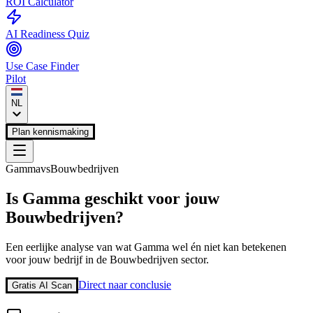
ROI Calculator
AI Readiness Quiz
Use Case Finder
Pilot
NL
Plan kennismaking
Gamma
vs
Bouwbedrijven
Is
Gamma
geschikt voor jouw
Bouwbedrijven
?
Een eerlijke analyse van wat
Gamma
wel én niet kan betekenen
voor jouw bedrijf in de
Bouwbedrijven
sector.
Direct naar conclusie
Gratis AI Scan