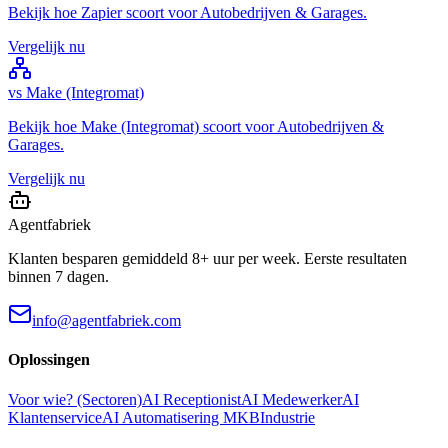
Bekijk hoe
Zapier
scoort voor
Autobedrijven & Garages
.
Vergelijk nu
vs
Make (Integromat)
Bekijk hoe
Make (Integromat)
scoort voor
Autobedrijven &
Garages
.
Vergelijk nu
Agentfabriek
Klanten besparen gemiddeld 8+ uur per week. Eerste resultaten
binnen 7 dagen.
info@agentfabriek.com
Oplossingen
Voor wie? (Sectoren)
AI Receptionist
AI Medewerker
AI
Klantenservice
AI Automatisering MKB
Industrie