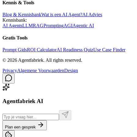
Kennis & Tools
Blog & Kennisbank
Wat is een AI Agent?
AI Advies
Kennisbank:
AI Agents
LLM
RAG
Prompting
AGI
Agentic AI
Gratis Tools
Prompt Gids
ROI Calculator
AI Readiness Quiz
Use Case Finder
©
2026
Agentfabriek
.
All rights reserved.
Privacy
Algemene Voorwaarden
Design
Agentfabriek AI
Plan een gesprek