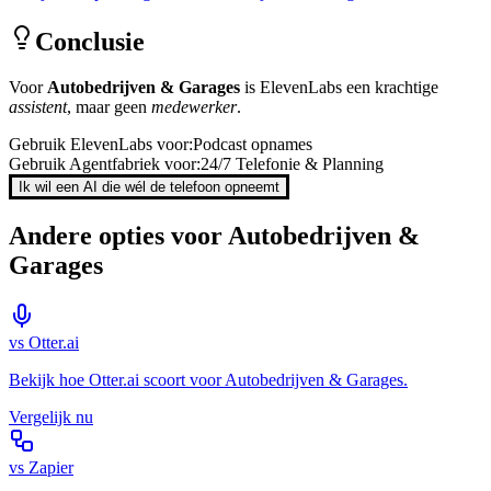
Conclusie
Voor
Autobedrijven & Garages
is
ElevenLabs
een krachtige
assistent
, maar geen
medewerker
.
Gebruik
ElevenLabs
voor:
Podcast opnames
Gebruik Agentfabriek voor:
24/7 Telefonie & Planning
Ik wil een AI die wél de telefoon opneemt
Andere opties voor
Autobedrijven &
Garages
vs
Otter.ai
Bekijk hoe
Otter.ai
scoort voor
Autobedrijven & Garages
.
Vergelijk nu
vs
Zapier