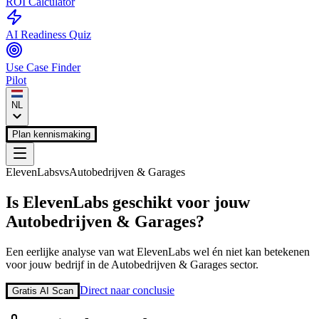
ROI Calculator
AI Readiness Quiz
Use Case Finder
Pilot
NL
Plan kennismaking
ElevenLabs
vs
Autobedrijven & Garages
Is
ElevenLabs
geschikt voor jouw
Autobedrijven & Garages
?
Een eerlijke analyse van wat
ElevenLabs
wel én niet kan betekenen
voor jouw bedrijf in de
Autobedrijven & Garages
sector.
Direct naar conclusie
Gratis AI Scan