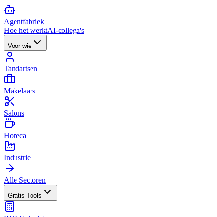
Agent
fabriek
Hoe het werkt
AI-collega's
Voor wie
Tandartsen
Makelaars
Salons
Horeca
Industrie
Alle Sectoren
Gratis Tools