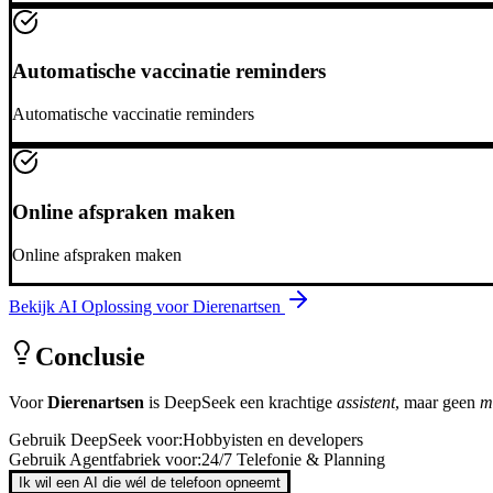
Automatische vaccinatie reminders
Automatische vaccinatie reminders
Online afspraken maken
Online afspraken maken
Bekijk AI Oplossing voor
Dierenartsen
Conclusie
Voor
Dierenartsen
is
DeepSeek
een krachtige
assistent
, maar geen
m
Gebruik
DeepSeek
voor:
Hobbyisten en developers
Gebruik Agentfabriek voor:
24/7 Telefonie & Planning
Ik wil een AI die wél de telefoon opneemt