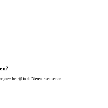
sen
?
r jouw bedrijf in de
Dierenartsen
sector.