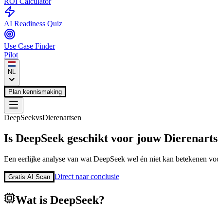
ROI Calculator
AI Readiness Quiz
Use Case Finder
Pilot
NL
Plan kennismaking
DeepSeek
vs
Dierenartsen
Is
DeepSeek
geschikt voor jouw
Dierenart
Een eerlijke analyse van wat
DeepSeek
wel én niet kan betekenen voo
Direct naar conclusie
Gratis AI Scan
Wat is
DeepSeek
?