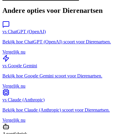
Andere opties voor
Dierenartsen
vs
ChatGPT (OpenAI)
Bekijk hoe
ChatGPT (OpenAI)
scoort voor
Dierenartsen
.
Vergelijk nu
vs
Google Gemini
Bekijk hoe
Google Gemini
scoort voor
Dierenartsen
.
Vergelijk nu
vs
Claude (Anthropic)
Bekijk hoe
Claude (Anthropic)
scoort voor
Dierenartsen
.
Vergelijk nu
Agentfabriek