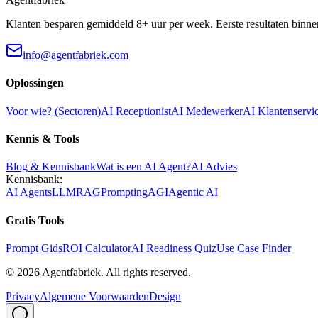
Klanten besparen gemiddeld 8+ uur per week. Eerste resultaten binne
info@agentfabriek.com
Oplossingen
Voor wie? (Sectoren)
AI Receptionist
AI Medewerker
AI Klantenservi
Kennis & Tools
Blog & Kennisbank
Wat is een AI Agent?
AI Advies
Kennisbank:
AI Agents
LLM
RAG
Prompting
AGI
Agentic AI
Gratis Tools
Prompt Gids
ROI Calculator
AI Readiness Quiz
Use Case Finder
©
2026
Agentfabriek
.
All rights reserved.
Privacy
Algemene Voorwaarden
Design