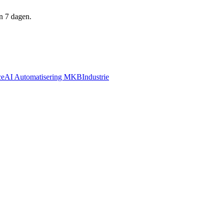
n 7 dagen.
ce
AI Automatisering MKB
Industrie