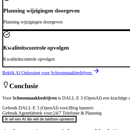
Planning wijzigingen doorgeven
Planning wijzigingen doorgeven
Kwaliteitscontrole opvolgen
Kwaliteitscontrole opvolgen
Bekijk AI Oplossing voor
Schoonmaakbedrijven
Conclusie
Voor
Schoonmaakbedrijven
is
DALL·E 3 (OpenAI)
een krachtige
Gebruik
DALL·E 3 (OpenAI)
voor:
Blog banners
Gebruik Agentfabriek voor:
24/7 Telefonie & Planning
Ik wil een AI die wél de telefoon opneemt