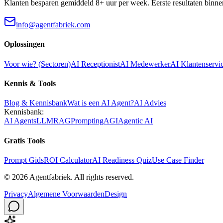
Klanten besparen gemiddeld 8+ uur per week. Eerste resultaten binne
info@agentfabriek.com
Oplossingen
Voor wie? (Sectoren)
AI Receptionist
AI Medewerker
AI Klantenservi
Kennis & Tools
Blog & Kennisbank
Wat is een AI Agent?
AI Advies
Kennisbank:
AI Agents
LLM
RAG
Prompting
AGI
Agentic AI
Gratis Tools
Prompt Gids
ROI Calculator
AI Readiness Quiz
Use Case Finder
©
2026
Agentfabriek
.
All rights reserved.
Privacy
Algemene Voorwaarden
Design