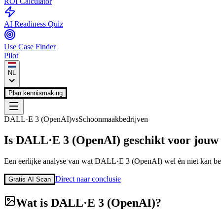
ROI Calculator
AI Readiness Quiz
Use Case Finder
Pilot
NL
Plan kennismaking
DALL·E 3 (OpenAI)
vs
Schoonmaakbedrijven
Is
DALL·E 3 (OpenAI)
geschikt voor jou
Een eerlijke analyse van wat
DALL·E 3 (OpenAI)
wel én niet kan be
Direct naar conclusie
Gratis AI Scan
Wat is
DALL·E 3 (OpenAI)
?