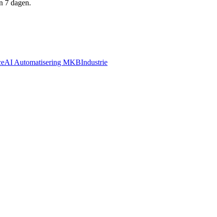
n 7 dagen.
ce
AI Automatisering MKB
Industrie