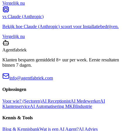
Vergelijk nu
vs
Claude (Anthropic)
Bekijk hoe
Claude (Anthropic)
scoort voor
Installatiebedrijven
.
Vergelijk nu
Agentfabriek
Klanten besparen gemiddeld 8+ uur per week. Eerste resultaten
binnen 7 dagen.
info@agentfabriek.com
Oplossingen
Voor wie? (Sectoren)
AI Receptionist
AI Medewerker
AI
Klantenservice
AI Automatisering MKB
Industrie
Kennis & Tools
Blog & Kennisbank
Wat is een AI Agent?
AI Advies