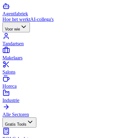
Agent
fabriek
Hoe het werkt
AI-collega's
Voor wie
Tandartsen
Makelaars
Salons
Horeca
Industrie
Alle Sectoren
Gratis Tools