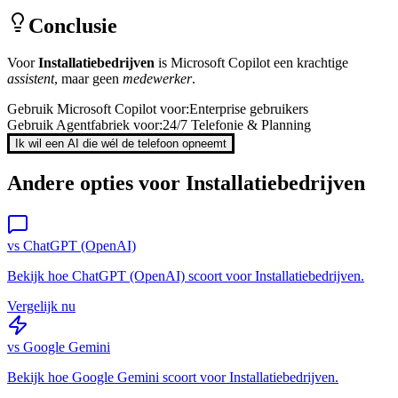
Conclusie
Voor
Installatiebedrijven
is
Microsoft Copilot
een krachtige
assistent
, maar geen
medewerker
.
Gebruik
Microsoft Copilot
voor:
Enterprise gebruikers
Gebruik Agentfabriek voor:
24/7 Telefonie & Planning
Ik wil een AI die wél de telefoon opneemt
Andere opties voor
Installatiebedrijven
vs
ChatGPT (OpenAI)
Bekijk hoe
ChatGPT (OpenAI)
scoort voor
Installatiebedrijven
.
Vergelijk nu
vs
Google Gemini
Bekijk hoe
Google Gemini
scoort voor
Installatiebedrijven
.