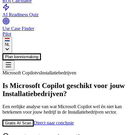
ROI Calculator
AI Readiness Quiz
Use Case Finder
Pilot
NL
Plan kennismaking
Microsoft Copilot
vs
Installatiebedrijven
Is
Microsoft Copilot
geschikt voor jouw
Installatiebedrijven
?
Een eerlijke analyse van wat
Microsoft Copilot
wel én niet kan
betekenen voor jouw bedrijf in de
Installatiebedrijven
sector.
Direct naar conclusie
Gratis AI Scan