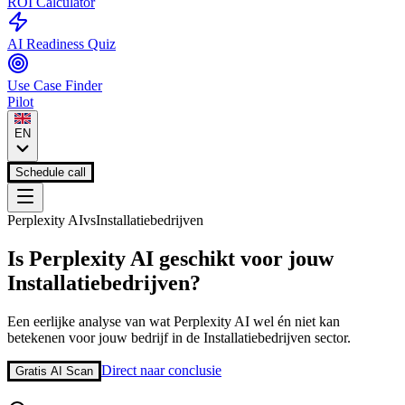
ROI Calculator
AI Readiness Quiz
Use Case Finder
Pilot
EN
Schedule call
Perplexity AI
vs
Installatiebedrijven
Is
Perplexity AI
geschikt voor jouw
Installatiebedrijven
?
Een eerlijke analyse van wat
Perplexity AI
wel én niet kan
betekenen voor jouw bedrijf in de
Installatiebedrijven
sector.
Direct naar conclusie
Gratis AI Scan