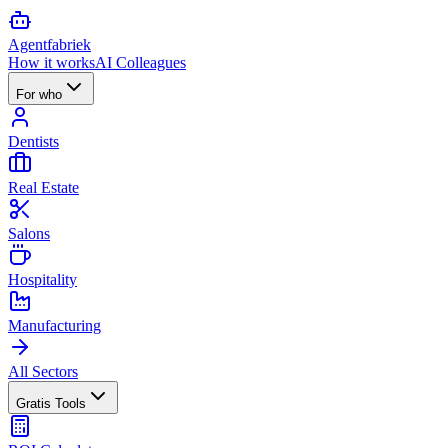
Agent
fabriek
How it works
AI Colleagues
For who
Dentists
Real Estate
Salons
Hospitality
Manufacturing
All Sectors
Gratis Tools