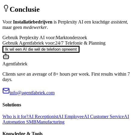
Conclusie
Voor
Installatiebedrijven
is
Perplexity AI
een krachtige
assistent
,
maar geen
medewerker
.
Gebruik
Perplexity AI
voor:
Marktonderzoek
Gebruik Agentfabriek voor:
24/7 Telefonie & Planning
Ik wil een AI die wél de telefoon opneemt
Agentfabriek
Clients save an average of 8+ hours per week. First results within 7
days.
info@agentfabriek.com
Solutions
Who is it for?
AI Receptionist
AI Employee
AI Customer Service
AI
Automation SMB
Manufacturing
Knowledge & Tools