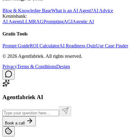
Blog & Knowledge Base
What is an AI Agent?
AI Advice
Kennisbank:
AI Agents
LLM
RAG
Prompting
AGI
Agentic AI
Gratis Tools
Prompt Guide
ROI Calculator
AI Readiness Quiz
Use Case Finder
©
2026
Agentfabriek
.
All rights reserved.
Privacy
Terms & Conditions
Design
Agentfabriek AI
Book a call