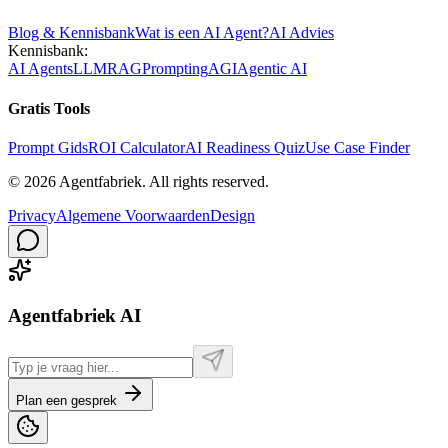
Blog & Kennisbank
Wat is een AI Agent?
AI Advies
Kennisbank:
AI Agents
LLM
RAG
Prompting
AGI
Agentic AI
Gratis Tools
Prompt Gids
ROI Calculator
AI Readiness Quiz
Use Case Finder
©
2026
Agentfabriek
.
All rights reserved.
Privacy
Algemene Voorwaarden
Design
Agentfabriek AI
Plan een gesprek