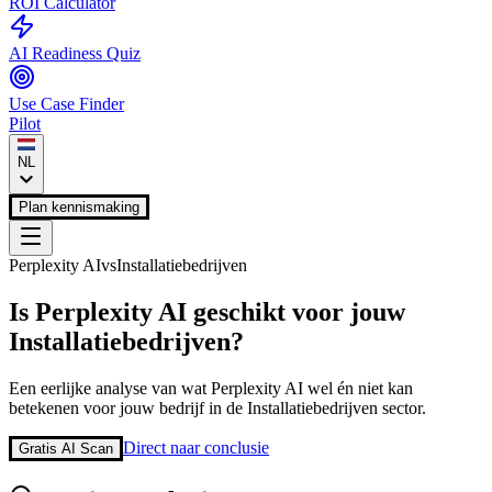
ROI Calculator
AI Readiness Quiz
Use Case Finder
Pilot
NL
Plan kennismaking
Perplexity AI
vs
Installatiebedrijven
Is
Perplexity AI
geschikt voor jouw
Installatiebedrijven
?
Een eerlijke analyse van wat
Perplexity AI
wel én niet kan
betekenen voor jouw bedrijf in de
Installatiebedrijven
sector.
Direct naar conclusie
Gratis AI Scan