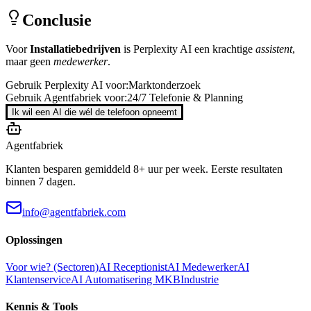
Conclusie
Voor
Installatiebedrijven
is
Perplexity AI
een krachtige
assistent
,
maar geen
medewerker
.
Gebruik
Perplexity AI
voor:
Marktonderzoek
Gebruik Agentfabriek voor:
24/7 Telefonie & Planning
Ik wil een AI die wél de telefoon opneemt
Agentfabriek
Klanten besparen gemiddeld 8+ uur per week. Eerste resultaten
binnen 7 dagen.
info@agentfabriek.com
Oplossingen
Voor wie? (Sectoren)
AI Receptionist
AI Medewerker
AI
Klantenservice
AI Automatisering MKB
Industrie
Kennis & Tools