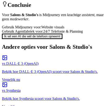
Conclusie
Voor
Salons & Studio's
is
Midjourney
een krachtige
assistent
, maar
geen
medewerker
.
Gebruik
Midjourney
voor:
Website visuals
Gebruik Agentfabriek voor:
24/7 Telefonie & Planning
Ik wil een AI die wél de telefoon opneemt
Andere opties voor
Salons & Studio's
vs
DALL·E 3 (OpenAI)
Bekijk hoe
DALL·E 3 (OpenAI)
scoort voor
Salons & Studio's
.
Vergelijk nu
vs
Synthesia
Bekijk hoe
Synthesia
scoort voor
Salons & Studio's
.