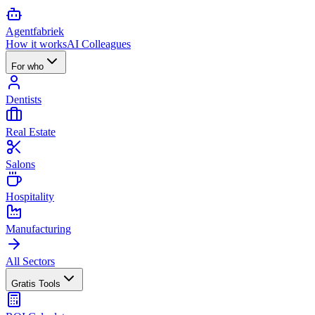
Agent
fabriek
How it works
AI Colleagues
For who
Dentists
Real Estate
Salons
Hospitality
Manufacturing
All Sectors
Gratis Tools