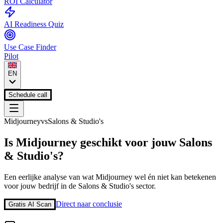
ROI Calculator
AI Readiness Quiz
Use Case Finder
Pilot
EN
Schedule call
Midjourney
vs
Salons & Studio's
Is
Midjourney
geschikt voor jouw
Salons
& Studio's
?
Een eerlijke analyse van wat
Midjourney
wel én niet kan betekenen
voor jouw bedrijf in de
Salons & Studio's
sector.
Direct naar conclusie
Gratis AI Scan