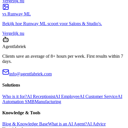
Vergelijk nu
vs
Runway ML
Bekijk hoe
Runway ML
scoort voor
Salons & Studio's
.
Vergelijk nu
Agentfabriek
Clients save an average of 8+ hours per week. First results within 7
days.
info@agentfabriek.com
Solutions
Who is it for?
AI Receptionist
AI Employee
AI Customer Service
AI
Automation SMB
Manufacturing
Knowledge & Tools
Blog & Knowledge Base
What is an AI Agent?
AI Advice