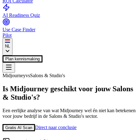
ROI Calculator
AI Readiness Quiz
Use Case Finder
Pilot
NL
Plan kennismaking
Midjourney
vs
Salons & Studio's
Is
Midjourney
geschikt voor jouw
Salons
& Studio's
?
Een eerlijke analyse van wat
Midjourney
wel én niet kan betekenen
voor jouw bedrijf in de
Salons & Studio's
sector.
Direct naar conclusie
Gratis AI Scan