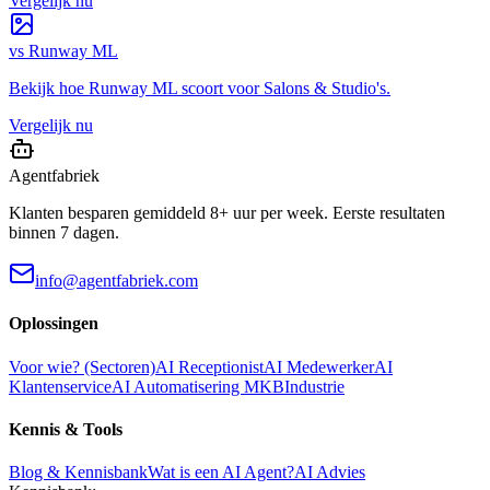
Vergelijk nu
vs
Runway ML
Bekijk hoe
Runway ML
scoort voor
Salons & Studio's
.
Vergelijk nu
Agentfabriek
Klanten besparen gemiddeld 8+ uur per week. Eerste resultaten
binnen 7 dagen.
info@agentfabriek.com
Oplossingen
Voor wie? (Sectoren)
AI Receptionist
AI Medewerker
AI
Klantenservice
AI Automatisering MKB
Industrie
Kennis & Tools
Blog & Kennisbank
Wat is een AI Agent?
AI Advies