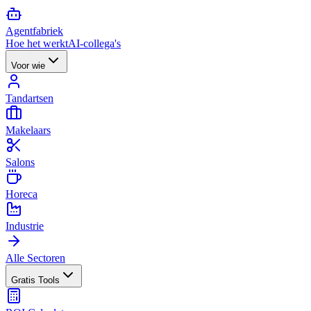
Agent
fabriek
Hoe het werkt
AI-collega's
Voor wie
Tandartsen
Makelaars
Salons
Horeca
Industrie
Alle Sectoren
Gratis Tools