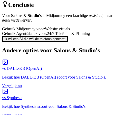
Conclusie
Voor
Salons & Studio's
is
Midjourney
een krachtige
assistent
, maar
geen
medewerker
.
Gebruik
Midjourney
voor:
Website visuals
Gebruik Agentfabriek voor:
24/7 Telefonie & Planning
Ik wil een AI die wél de telefoon opneemt
Andere opties voor
Salons & Studio's
vs
DALL·E 3 (OpenAI)
Bekijk hoe
DALL·E 3 (OpenAI)
scoort voor
Salons & Studio's
.
Vergelijk nu
vs
Synthesia
Bekijk hoe
Synthesia
scoort voor
Salons & Studio's
.