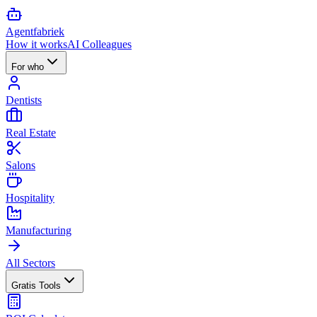
Agent
fabriek
How it works
AI Colleagues
For who
Dentists
Real Estate
Salons
Hospitality
Manufacturing
All Sectors
Gratis Tools