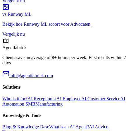
Vergelijk nu
vs
Runway ML
Bekijk hoe
Runway ML
scoort voor
Advocaten
.
Vergelijk nu
Agentfabriek
Clients save an average of 8+ hours per week. First results within 7
days.
info@agentfabriek.com
Solutions
Who is it for?
AI Receptionist
AI Employee
AI Customer Service
AI
Automation SMB
Manufacturing
Knowledge & Tools
Blog & Knowledge Base
What is an AI Agent?
AI Advice