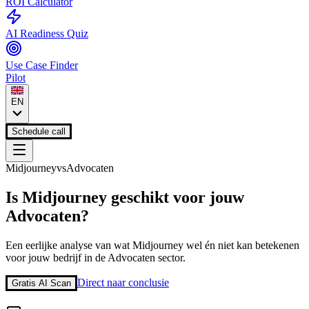
ROI Calculator
AI Readiness Quiz
Use Case Finder
Pilot
EN
Schedule call
Midjourney
vs
Advocaten
Is
Midjourney
geschikt voor jouw
Advocaten
?
Een eerlijke analyse van wat
Midjourney
wel én niet kan betekenen
voor jouw bedrijf in de
Advocaten
sector.
Direct naar conclusie
Gratis AI Scan