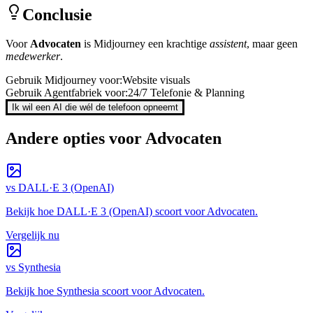
Conclusie
Voor
Advocaten
is
Midjourney
een krachtige
assistent
, maar geen
medewerker
.
Gebruik
Midjourney
voor:
Website visuals
Gebruik Agentfabriek voor:
24/7 Telefonie & Planning
Ik wil een AI die wél de telefoon opneemt
Andere opties voor
Advocaten
vs
DALL·E 3 (OpenAI)
Bekijk hoe
DALL·E 3 (OpenAI)
scoort voor
Advocaten
.
Vergelijk nu
vs
Synthesia
Bekijk hoe
Synthesia
scoort voor
Advocaten
.