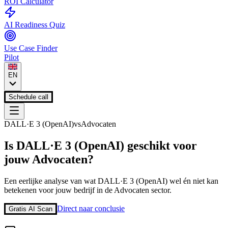
ROI Calculator
AI Readiness Quiz
Use Case Finder
Pilot
EN
Schedule call
DALL·E 3 (OpenAI)
vs
Advocaten
Is
DALL·E 3 (OpenAI)
geschikt voor
jouw
Advocaten
?
Een eerlijke analyse van wat
DALL·E 3 (OpenAI)
wel én niet kan
betekenen voor jouw bedrijf in de
Advocaten
sector.
Direct naar conclusie
Gratis AI Scan