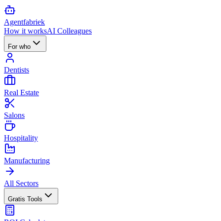
Agent
fabriek
How it works
AI Colleagues
For who
Dentists
Real Estate
Salons
Hospitality
Manufacturing
All Sectors
Gratis Tools