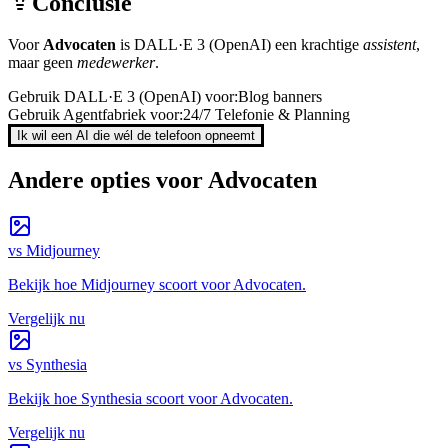
Conclusie
Voor
Advocaten
is
DALL·E 3 (OpenAI)
een krachtige
assistent
,
maar geen
medewerker
.
Gebruik
DALL·E 3 (OpenAI)
voor:
Blog banners
Gebruik Agentfabriek voor:
24/7 Telefonie & Planning
Ik wil een AI die wél de telefoon opneemt
Andere opties voor
Advocaten
vs
Midjourney
Bekijk hoe
Midjourney
scoort voor
Advocaten
.
Vergelijk nu
vs
Synthesia
Bekijk hoe
Synthesia
scoort voor
Advocaten
.
Vergelijk nu