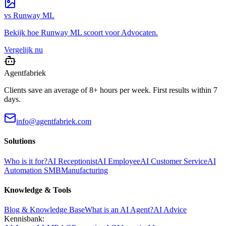
vs
Runway ML
Bekijk hoe
Runway ML
scoort voor
Advocaten
.
Vergelijk nu
Agentfabriek
Clients save an average of 8+ hours per week. First results within 7
days.
info@agentfabriek.com
Solutions
Who is it for?
AI Receptionist
AI Employee
AI Customer Service
AI
Automation SMB
Manufacturing
Knowledge & Tools
Blog & Knowledge Base
What is an AI Agent?
AI Advice
Kennisbank: