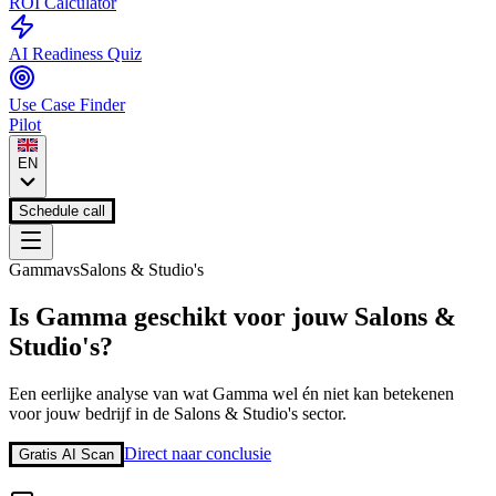
ROI Calculator
AI Readiness Quiz
Use Case Finder
Pilot
EN
Schedule call
Gamma
vs
Salons & Studio's
Is
Gamma
geschikt voor jouw
Salons &
Studio's
?
Een eerlijke analyse van wat
Gamma
wel én niet kan betekenen
voor jouw bedrijf in de
Salons & Studio's
sector.
Direct naar conclusie
Gratis AI Scan