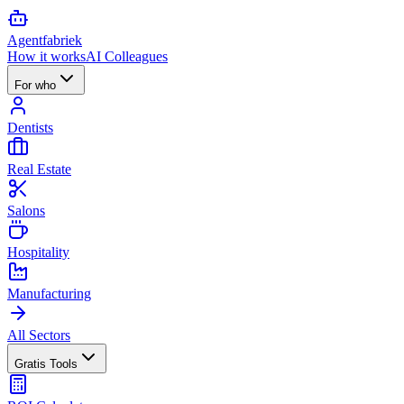
Agent
fabriek
How it works
AI Colleagues
For who
Dentists
Real Estate
Salons
Hospitality
Manufacturing
All Sectors
Gratis Tools