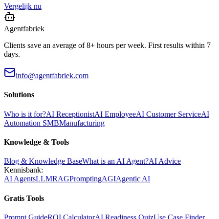
Vergelijk nu
Agentfabriek
Clients save an average of 8+ hours per week. First results within 7
days.
info@agentfabriek.com
Solutions
Who is it for?
AI Receptionist
AI Employee
AI Customer Service
AI
Automation SMB
Manufacturing
Knowledge & Tools
Blog & Knowledge Base
What is an AI Agent?
AI Advice
Kennisbank:
AI Agents
LLM
RAG
Prompting
AGI
Agentic AI
Gratis Tools
Prompt Guide
ROI Calculator
AI Readiness Quiz
Use Case Finder