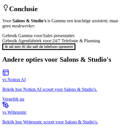
Conclusie
Voor
Salons & Studio's
is
Gamma
een krachtige
assistent
, maar
geen
medewerker
.
Gebruik
Gamma
voor:
Sales presentaties
Gebruik Agentfabriek voor:
24/7 Telefonie & Planning
Ik wil een AI die wél de telefoon opneemt
Andere opties voor
Salons & Studio's
vs
Notion AI
Bekijk hoe
Notion AI
scoort voor
Salons & Studio's
.
Vergelijk nu
vs
Writesonic
Bekijk hoe
Writesonic
scoort voor
Salons & Studio's
.