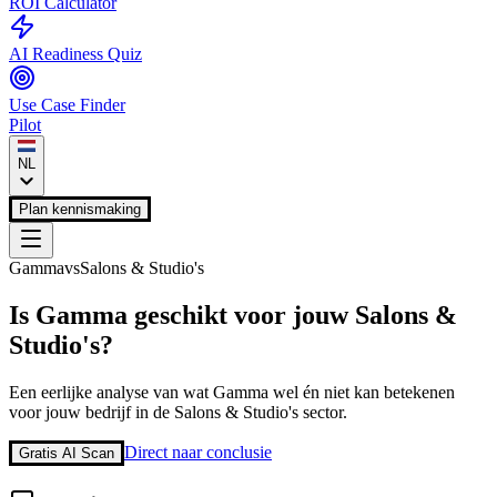
ROI Calculator
AI Readiness Quiz
Use Case Finder
Pilot
NL
Plan kennismaking
Gamma
vs
Salons & Studio's
Is
Gamma
geschikt voor jouw
Salons &
Studio's
?
Een eerlijke analyse van wat
Gamma
wel én niet kan betekenen
voor jouw bedrijf in de
Salons & Studio's
sector.
Direct naar conclusie
Gratis AI Scan