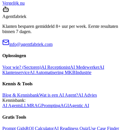
Vergelijk nu
Agentfabriek
Klanten besparen gemiddeld 8+ uur per week. Eerste resultaten
binnen 7 dagen.
info@agentfabriek.com
Oplossingen
Voor wie? (Sectoren)
AI Receptionist
AI Medewerker
AI
Klantenservice
AI Automatisering MKB
Industrie
Kennis & Tools
Blog & Kennisbank
Wat is een AI Agent?
AI Advies
Kennisbank:
AI Agents
LLM
RAG
Prompting
AGI
Agentic AI
Gratis Tools
Prompt Gids
ROI Calculator
AI Readiness Quiz
Use Case Finder