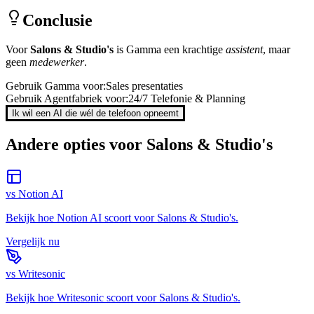
Conclusie
Voor
Salons & Studio's
is
Gamma
een krachtige
assistent
, maar
geen
medewerker
.
Gebruik
Gamma
voor:
Sales presentaties
Gebruik Agentfabriek voor:
24/7 Telefonie & Planning
Ik wil een AI die wél de telefoon opneemt
Andere opties voor
Salons & Studio's
vs
Notion AI
Bekijk hoe
Notion AI
scoort voor
Salons & Studio's
.
Vergelijk nu
vs
Writesonic
Bekijk hoe
Writesonic
scoort voor
Salons & Studio's
.