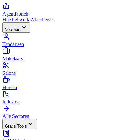
Agent
fabriek
Hoe het werkt
AI-collega's
Voor wie
Tandartsen
Makelaars
Salons
Horeca
Industrie
Alle Sectoren
Gratis Tools