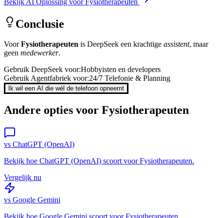
Bekijk AI Oplossing voor
Fysiotherapeuten
Conclusie
Voor
Fysiotherapeuten
is
DeepSeek
een krachtige
assistent
, maar
geen
medewerker
.
Gebruik
DeepSeek
voor:
Hobbyisten en developers
Gebruik Agentfabriek voor:
24/7 Telefonie & Planning
Ik wil een AI die wél de telefoon opneemt
Andere opties voor
Fysiotherapeuten
vs
ChatGPT (OpenAI)
Bekijk hoe
ChatGPT (OpenAI)
scoort voor
Fysiotherapeuten
.
Vergelijk nu
vs
Google Gemini
Bekijk hoe
Google Gemini
scoort voor
Fysiotherapeuten
.