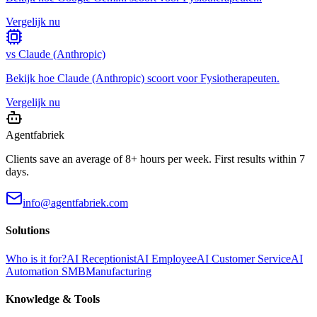
Vergelijk nu
vs
Claude (Anthropic)
Bekijk hoe
Claude (Anthropic)
scoort voor
Fysiotherapeuten
.
Vergelijk nu
Agentfabriek
Clients save an average of 8+ hours per week. First results within 7
days.
info@agentfabriek.com
Solutions
Who is it for?
AI Receptionist
AI Employee
AI Customer Service
AI
Automation SMB
Manufacturing
Knowledge & Tools