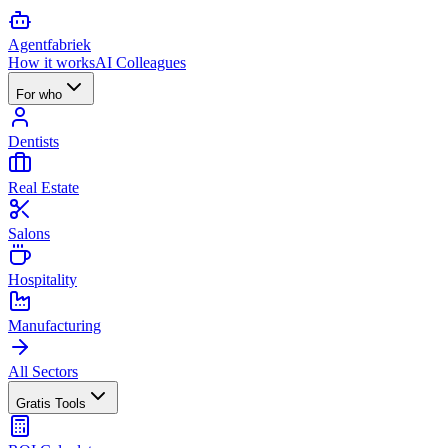
Agent
fabriek
How it works
AI Colleagues
For who
Dentists
Real Estate
Salons
Hospitality
Manufacturing
All Sectors
Gratis Tools