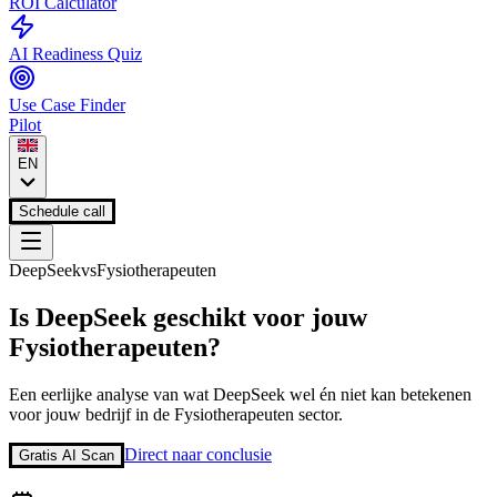
ROI Calculator
AI Readiness Quiz
Use Case Finder
Pilot
EN
Schedule call
DeepSeek
vs
Fysiotherapeuten
Is
DeepSeek
geschikt voor jouw
Fysiotherapeuten
?
Een eerlijke analyse van wat
DeepSeek
wel én niet kan betekenen
voor jouw bedrijf in de
Fysiotherapeuten
sector.
Direct naar conclusie
Gratis AI Scan