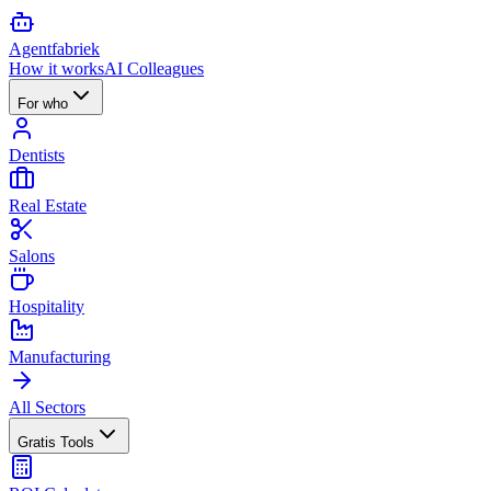
Agent
fabriek
How it works
AI Colleagues
For who
Dentists
Real Estate
Salons
Hospitality
Manufacturing
All Sectors
Gratis Tools