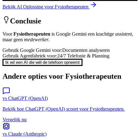
Bekijk AI Oplossing voor
Fysiotherapeuten
Conclusie
Voor
Fysiotherapeuten
is
Google Gemini
een krachtige
assistent
,
maar geen
medewerker
.
Gebruik
Google Gemini
voor:
Documenten analyseren
Gebruik Agentfabriek voor:
24/7 Telefonie & Planning
Ik wil een AI die wél de telefoon opneemt
Andere opties voor
Fysiotherapeuten
vs
ChatGPT (OpenAI)
Bekijk hoe
ChatGPT (OpenAI)
scoort voor
Fysiotherapeuten
.
Vergelijk nu
vs
Claude (Anthropic)