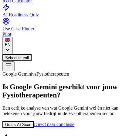
ROI Calculator
AI Readiness Quiz
Use Case Finder
Pilot
EN
Schedule call
Google Gemini
vs
Fysiotherapeuten
Is
Google Gemini
geschikt voor jouw
Fysiotherapeuten
?
Een eerlijke analyse van wat
Google Gemini
wel én niet kan
betekenen voor jouw bedrijf in de
Fysiotherapeuten
sector.
Direct naar conclusie
Gratis AI Scan