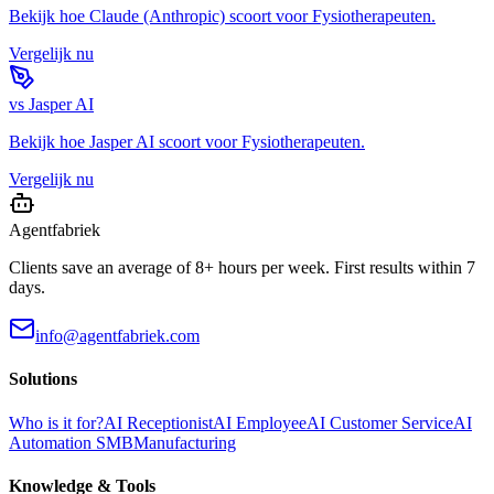
Bekijk hoe
Claude (Anthropic)
scoort voor
Fysiotherapeuten
.
Vergelijk nu
vs
Jasper AI
Bekijk hoe
Jasper AI
scoort voor
Fysiotherapeuten
.
Vergelijk nu
Agentfabriek
Clients save an average of 8+ hours per week. First results within 7
days.
info@agentfabriek.com
Solutions
Who is it for?
AI Receptionist
AI Employee
AI Customer Service
AI
Automation SMB
Manufacturing
Knowledge & Tools