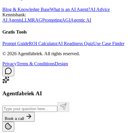
Blog & Knowledge Base
What is an AI Agent?
AI Advice
Kennisbank:
AI Agents
LLM
RAG
Prompting
AGI
Agentic AI
Gratis Tools
Prompt Guide
ROI Calculator
AI Readiness Quiz
Use Case Finder
©
2026
Agentfabriek
.
All rights reserved.
Privacy
Terms & Conditions
Design
Agentfabriek AI
Book a call