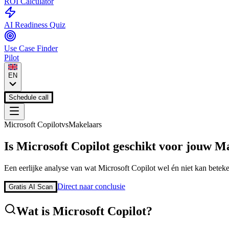
ROI Calculator
AI Readiness Quiz
Use Case Finder
Pilot
EN
Schedule call
Microsoft Copilot
vs
Makelaars
Is
Microsoft Copilot
geschikt voor jouw
Ma
Een eerlijke analyse van wat
Microsoft Copilot
wel én niet kan betek
Direct naar conclusie
Gratis AI Scan
Wat is
Microsoft Copilot
?