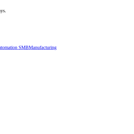
ays.
utomation SMB
Manufacturing