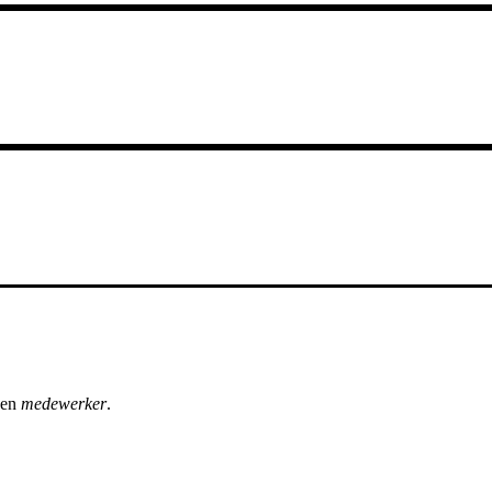
een
medewerker
.