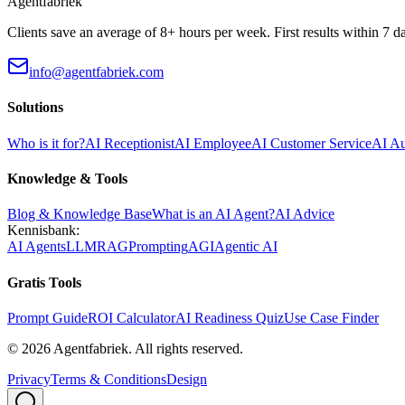
Agentfabriek
Clients save an average of 8+ hours per week. First results within 7 d
info@agentfabriek.com
Solutions
Who is it for?
AI Receptionist
AI Employee
AI Customer Service
AI A
Knowledge & Tools
Blog & Knowledge Base
What is an AI Agent?
AI Advice
Kennisbank:
AI Agents
LLM
RAG
Prompting
AGI
Agentic AI
Gratis Tools
Prompt Guide
ROI Calculator
AI Readiness Quiz
Use Case Finder
©
2026
Agentfabriek
.
All rights reserved.
Privacy
Terms & Conditions
Design