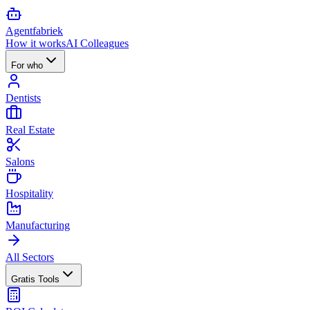
Agent
fabriek
How it works
AI Colleagues
For who
Dentists
Real Estate
Salons
Hospitality
Manufacturing
All Sectors
Gratis Tools