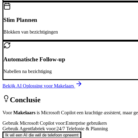
Slim Plannen
Blokken van bezichtigingen
Automatische Follow-up
Nabellen na bezichtiging
Bekijk AI Oplossing voor
Makelaars
Conclusie
Voor
Makelaars
is
Microsoft Copilot
een krachtige
assistent
, maar g
Gebruik
Microsoft Copilot
voor:
Enterprise gebruikers
Gebruik Agentfabriek voor:
24/7 Telefonie & Planning
Ik wil een AI die wél de telefoon opneemt