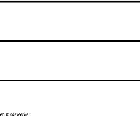
een
medewerker
.