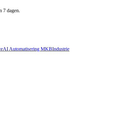
n 7 dagen.
ce
AI Automatisering MKB
Industrie