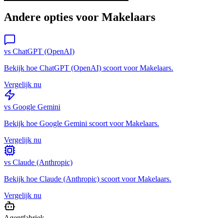
Andere opties voor
Makelaars
vs
ChatGPT (OpenAI)
Bekijk hoe
ChatGPT (OpenAI)
scoort voor
Makelaars
.
Vergelijk nu
vs
Google Gemini
Bekijk hoe
Google Gemini
scoort voor
Makelaars
.
Vergelijk nu
vs
Claude (Anthropic)
Bekijk hoe
Claude (Anthropic)
scoort voor
Makelaars
.
Vergelijk nu
Agentfabriek