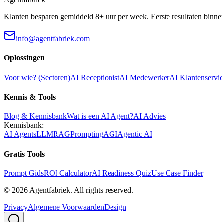
Klanten besparen gemiddeld 8+ uur per week. Eerste resultaten binne
info@agentfabriek.com
Oplossingen
Voor wie? (Sectoren)
AI Receptionist
AI Medewerker
AI Klantenservi
Kennis & Tools
Blog & Kennisbank
Wat is een AI Agent?
AI Advies
Kennisbank:
AI Agents
LLM
RAG
Prompting
AGI
Agentic AI
Gratis Tools
Prompt Gids
ROI Calculator
AI Readiness Quiz
Use Case Finder
©
2026
Agentfabriek
.
All rights reserved.
Privacy
Algemene Voorwaarden
Design