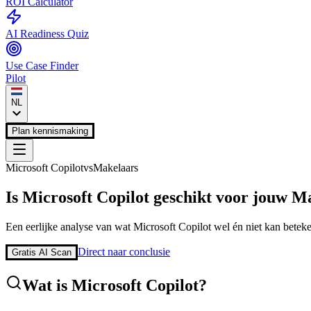
ROI Calculator
AI Readiness Quiz
Use Case Finder
Pilot
NL
Plan kennismaking
Microsoft Copilot
vs
Makelaars
Is
Microsoft Copilot
geschikt voor jouw
Ma
Een eerlijke analyse van wat
Microsoft Copilot
wel én niet kan betek
Direct naar conclusie
Gratis AI Scan
Wat is
Microsoft Copilot
?