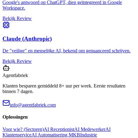
Google's antwoord op ChatGPT, diep geïntegreerd in Google
Workspace.
Bekijk Review
Claude (Anthropic)
De "veilige" en menselijke AI, bekend om genuanceerd schrijven.
Bekijk Review
Agentfabriek
Klanten besparen gemiddeld 8+ uur per week. Eerste resultaten
binnen 7 dagen.
info@agentfabriek.com
Oplossingen
Voor wie? (Sectoren)
AI Receptionist
AI Medewerker
AI
Klantenservice
AI Automatisering MKB
Industrie