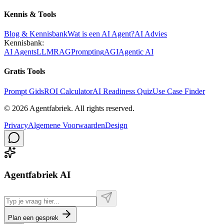
Kennis & Tools
Blog & Kennisbank
Wat is een AI Agent?
AI Advies
Kennisbank:
AI Agents
LLM
RAG
Prompting
AGI
Agentic AI
Gratis Tools
Prompt Gids
ROI Calculator
AI Readiness Quiz
Use Case Finder
©
2026
Agentfabriek
.
All rights reserved.
Privacy
Algemene Voorwaarden
Design
Agentfabriek AI
Plan een gesprek