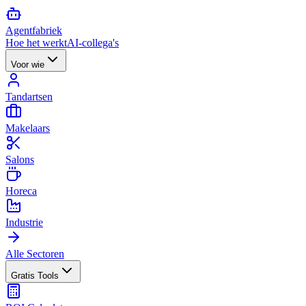
Agent
fabriek
Hoe het werkt
AI-collega's
Voor wie
Tandartsen
Makelaars
Salons
Horeca
Industrie
Alle Sectoren
Gratis Tools