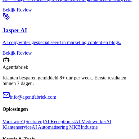
Bekijk Review
Jasper AI
AI copywriter gespecialiseerd in marketing content en blogs.
Bekijk Review
Agentfabriek
Klanten besparen gemiddeld 8+ uur per week. Eerste resultaten
binnen 7 dagen.
info@agentfabriek.com
Oplossingen
Voor wie? (Sectoren)
AI Receptionist
AI Medewerker
AI
Klantenservice
AI Automatisering MKB
Industrie