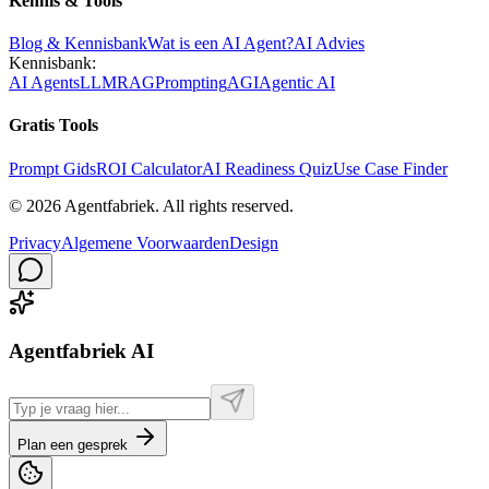
Kennis & Tools
Blog & Kennisbank
Wat is een AI Agent?
AI Advies
Kennisbank:
AI Agents
LLM
RAG
Prompting
AGI
Agentic AI
Gratis Tools
Prompt Gids
ROI Calculator
AI Readiness Quiz
Use Case Finder
©
2026
Agentfabriek
.
All rights reserved.
Privacy
Algemene Voorwaarden
Design
Agentfabriek AI
Plan een gesprek