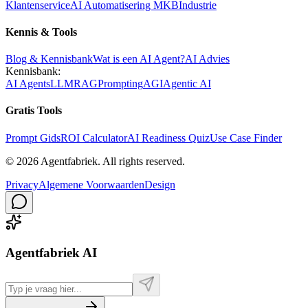
Klantenservice
AI Automatisering MKB
Industrie
Kennis & Tools
Blog & Kennisbank
Wat is een AI Agent?
AI Advies
Kennisbank:
AI Agents
LLM
RAG
Prompting
AGI
Agentic AI
Gratis Tools
Prompt Gids
ROI Calculator
AI Readiness Quiz
Use Case Finder
©
2026
Agentfabriek
.
All rights reserved.
Privacy
Algemene Voorwaarden
Design
Agentfabriek AI