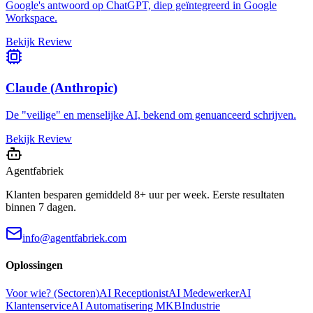
Google's antwoord op ChatGPT, diep geïntegreerd in Google
Workspace.
Bekijk Review
Claude (Anthropic)
De "veilige" en menselijke AI, bekend om genuanceerd schrijven.
Bekijk Review
Agentfabriek
Klanten besparen gemiddeld 8+ uur per week. Eerste resultaten
binnen 7 dagen.
info@agentfabriek.com
Oplossingen
Voor wie? (Sectoren)
AI Receptionist
AI Medewerker
AI
Klantenservice
AI Automatisering MKB
Industrie