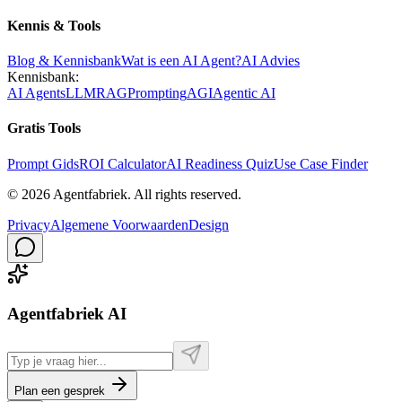
Kennis & Tools
Blog & Kennisbank
Wat is een AI Agent?
AI Advies
Kennisbank:
AI Agents
LLM
RAG
Prompting
AGI
Agentic AI
Gratis Tools
Prompt Gids
ROI Calculator
AI Readiness Quiz
Use Case Finder
©
2026
Agentfabriek
.
All rights reserved.
Privacy
Algemene Voorwaarden
Design
Agentfabriek AI
Plan een gesprek