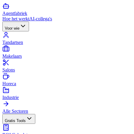
Agent
fabriek
Hoe het werkt
AI-collega's
Voor wie
Tandartsen
Makelaars
Salons
Horeca
Industrie
Alle Sectoren
Gratis Tools