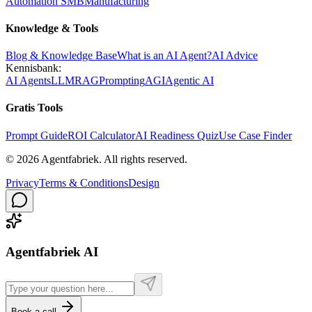
Automation SMB
Manufacturing
Knowledge & Tools
Blog & Knowledge Base
What is an AI Agent?
AI Advice
Kennisbank:
AI Agents
LLM
RAG
Prompting
AGI
Agentic AI
Gratis Tools
Prompt Guide
ROI Calculator
AI Readiness Quiz
Use Case Finder
©
2026
Agentfabriek
.
All rights reserved.
Privacy
Terms & Conditions
Design
Agentfabriek AI
Book a call