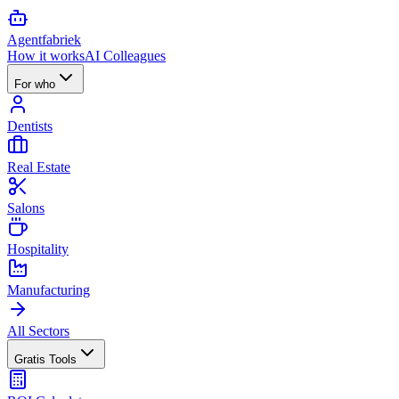
Agent
fabriek
How it works
AI Colleagues
For who
Dentists
Real Estate
Salons
Hospitality
Manufacturing
All Sectors
Gratis Tools