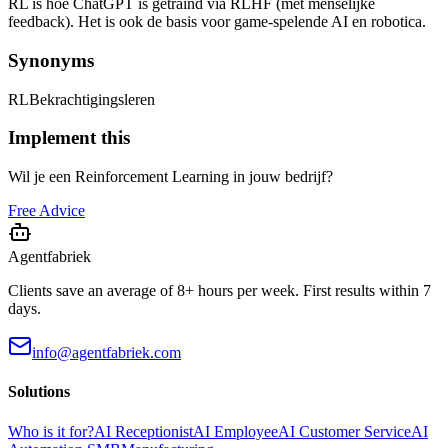
RL is hoe ChatGPT is getraind via RLHF (met menselijke
feedback). Het is ook de basis voor game-spelende AI en robotica.
Synonyms
RL
Bekrachtigingsleren
Implement this
Wil je een Reinforcement Learning in jouw bedrijf?
Free Advice
Agentfabriek
Clients save an average of 8+ hours per week. First results within 7
days.
info@agentfabriek.com
Solutions
Who is it for?
AI Receptionist
AI Employee
AI Customer Service
AI