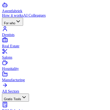
Agent
fabriek
How it works
AI Colleagues
For who
Dentists
Real Estate
Salons
Hospitality
Manufacturing
All Sectors
Gratis Tools