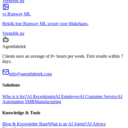
Vergelijk nu
vs
Runway ML
Bekijk hoe
Runway ML
scoort voor
Makelaars
.
Vergelijk nu
Agentfabriek
Clients save an average of 8+ hours per week. First results within 7
days.
info@agentfabriek.com
Solutions
Who is it for?
AI Receptionist
AI Employee
AI Customer Service
AI
Automation SMB
Manufacturing
Knowledge & Tools
Blog & Knowledge Base
What is an AI Agent?
AI Advice