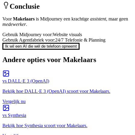
Conclusie
Voor
Makelaars
is
Midjourney
een krachtige
assistent
, maar geen
medewerker
.
Gebruik
Midjourney
voor:
Website visuals
Gebruik Agentfabriek voor:
24/7 Telefonie & Planning
Ik wil een AI die wél de telefoon opneemt
Andere opties voor
Makelaars
vs
DALL·E 3 (OpenAI)
Bekijk hoe
DALL·E 3 (OpenAI)
scoort voor
Makelaars
.
Vergelijk nu
vs
Synthesia
Bekijk hoe
Synthesia
scoort voor
Makelaars
.