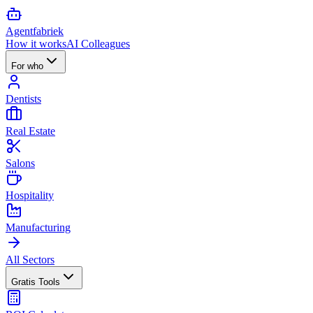
Agent
fabriek
How it works
AI Colleagues
For who
Dentists
Real Estate
Salons
Hospitality
Manufacturing
All Sectors
Gratis Tools