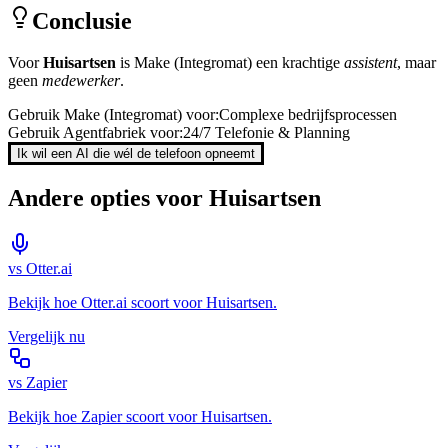
Conclusie
Voor
Huisartsen
is
Make (Integromat)
een krachtige
assistent
, maar
geen
medewerker
.
Gebruik
Make (Integromat)
voor:
Complexe bedrijfsprocessen
Gebruik Agentfabriek voor:
24/7 Telefonie & Planning
Ik wil een AI die wél de telefoon opneemt
Andere opties voor
Huisartsen
vs
Otter.ai
Bekijk hoe
Otter.ai
scoort voor
Huisartsen
.
Vergelijk nu
vs
Zapier
Bekijk hoe
Zapier
scoort voor
Huisartsen
.