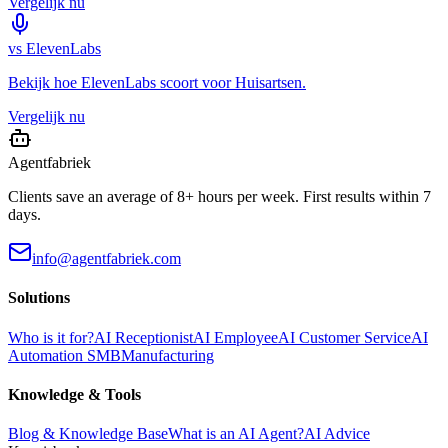
Vergelijk nu
vs
ElevenLabs
Bekijk hoe
ElevenLabs
scoort voor
Huisartsen
.
Vergelijk nu
Agentfabriek
Clients save an average of 8+ hours per week. First results within 7
days.
info@agentfabriek.com
Solutions
Who is it for?
AI Receptionist
AI Employee
AI Customer Service
AI
Automation SMB
Manufacturing
Knowledge & Tools
Blog & Knowledge Base
What is an AI Agent?
AI Advice