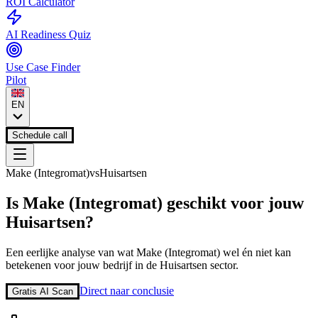
ROI Calculator
AI Readiness Quiz
Use Case Finder
Pilot
EN
Schedule call
Make (Integromat)
vs
Huisartsen
Is
Make (Integromat)
geschikt voor jouw
Huisartsen
?
Een eerlijke analyse van wat
Make (Integromat)
wel én niet kan
betekenen voor jouw bedrijf in de
Huisartsen
sector.
Direct naar conclusie
Gratis AI Scan