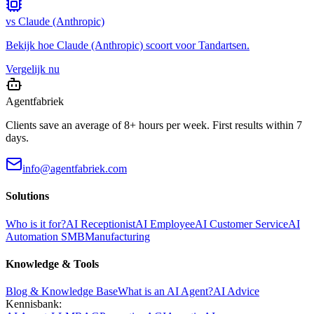
vs
Claude (Anthropic)
Bekijk hoe
Claude (Anthropic)
scoort voor
Tandartsen
.
Vergelijk nu
Agentfabriek
Clients save an average of 8+ hours per week. First results within 7
days.
info@agentfabriek.com
Solutions
Who is it for?
AI Receptionist
AI Employee
AI Customer Service
AI
Automation SMB
Manufacturing
Knowledge & Tools
Blog & Knowledge Base
What is an AI Agent?
AI Advice
Kennisbank: