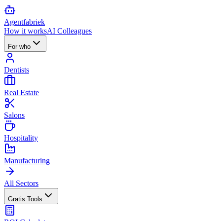
Agent
fabriek
How it works
AI Colleagues
For who
Dentists
Real Estate
Salons
Hospitality
Manufacturing
All Sectors
Gratis Tools