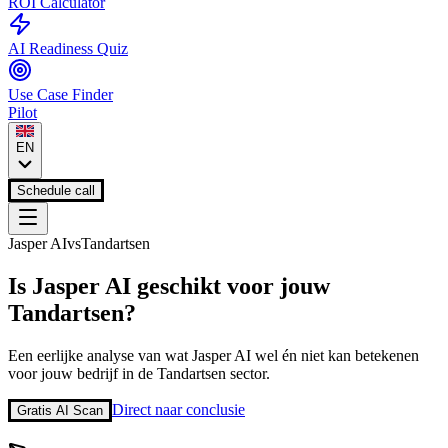
ROI Calculator
AI Readiness Quiz
Use Case Finder
Pilot
EN
Schedule call
Jasper AI
vs
Tandartsen
Is
Jasper AI
geschikt voor jouw
Tandartsen
?
Een eerlijke analyse van wat
Jasper AI
wel én niet kan betekenen
voor jouw bedrijf in de
Tandartsen
sector.
Direct naar conclusie
Gratis AI Scan