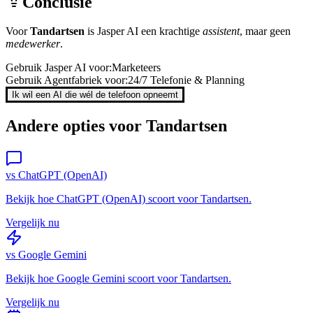
Conclusie
Voor
Tandartsen
is
Jasper AI
een krachtige
assistent
, maar geen
medewerker
.
Gebruik
Jasper AI
voor:
Marketeers
Gebruik Agentfabriek voor:
24/7 Telefonie & Planning
Ik wil een AI die wél de telefoon opneemt
Andere opties voor
Tandartsen
vs
ChatGPT (OpenAI)
Bekijk hoe
ChatGPT (OpenAI)
scoort voor
Tandartsen
.
Vergelijk nu
vs
Google Gemini
Bekijk hoe
Google Gemini
scoort voor
Tandartsen
.
Vergelijk nu