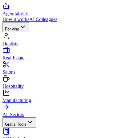
Agent
fabriek
How it works
AI Colleagues
For who
Dentists
Real Estate
Salons
Hospitality
Manufacturing
All Sectors
Gratis Tools