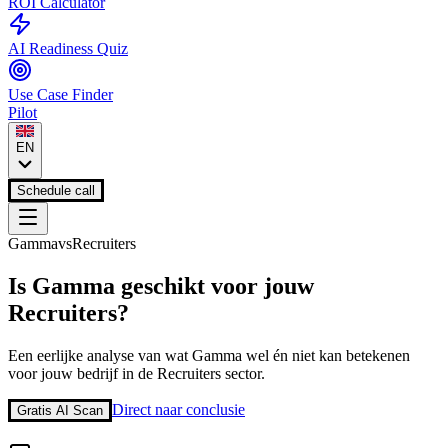
ROI Calculator
AI Readiness Quiz
Use Case Finder
Pilot
EN
Schedule call
Gamma
vs
Recruiters
Is
Gamma
geschikt voor jouw
Recruiters
?
Een eerlijke analyse van wat
Gamma
wel én niet kan betekenen
voor jouw bedrijf in de
Recruiters
sector.
Direct naar conclusie
Gratis AI Scan