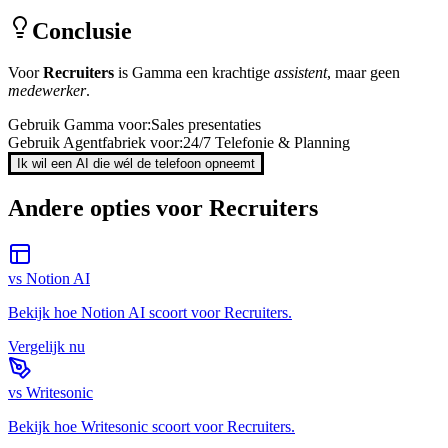
Conclusie
Voor
Recruiters
is
Gamma
een krachtige
assistent
, maar geen
medewerker
.
Gebruik
Gamma
voor:
Sales presentaties
Gebruik Agentfabriek voor:
24/7 Telefonie & Planning
Ik wil een AI die wél de telefoon opneemt
Andere opties voor
Recruiters
vs
Notion AI
Bekijk hoe
Notion AI
scoort voor
Recruiters
.
Vergelijk nu
vs
Writesonic
Bekijk hoe
Writesonic
scoort voor
Recruiters
.