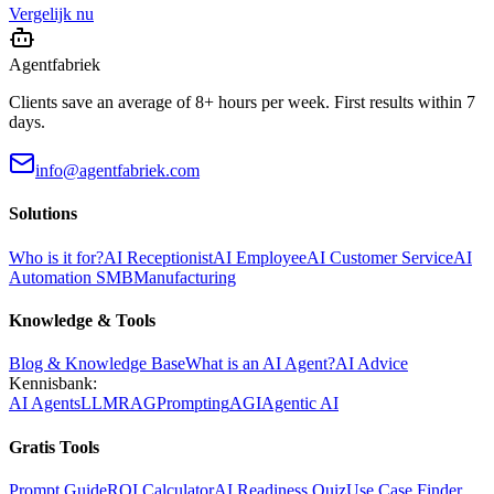
Vergelijk nu
Agentfabriek
Clients save an average of 8+ hours per week. First results within 7
days.
info@agentfabriek.com
Solutions
Who is it for?
AI Receptionist
AI Employee
AI Customer Service
AI
Automation SMB
Manufacturing
Knowledge & Tools
Blog & Knowledge Base
What is an AI Agent?
AI Advice
Kennisbank:
AI Agents
LLM
RAG
Prompting
AGI
Agentic AI
Gratis Tools
Prompt Guide
ROI Calculator
AI Readiness Quiz
Use Case Finder