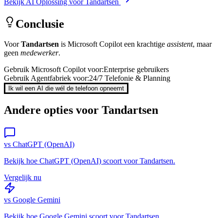
Bekijk AI Oplossing voor
Tandartsen
Conclusie
Voor
Tandartsen
is
Microsoft Copilot
een krachtige
assistent
, maar
geen
medewerker
.
Gebruik
Microsoft Copilot
voor:
Enterprise gebruikers
Gebruik Agentfabriek voor:
24/7 Telefonie & Planning
Ik wil een AI die wél de telefoon opneemt
Andere opties voor
Tandartsen
vs
ChatGPT (OpenAI)
Bekijk hoe
ChatGPT (OpenAI)
scoort voor
Tandartsen
.
Vergelijk nu
vs
Google Gemini
Bekijk hoe
Google Gemini
scoort voor
Tandartsen
.