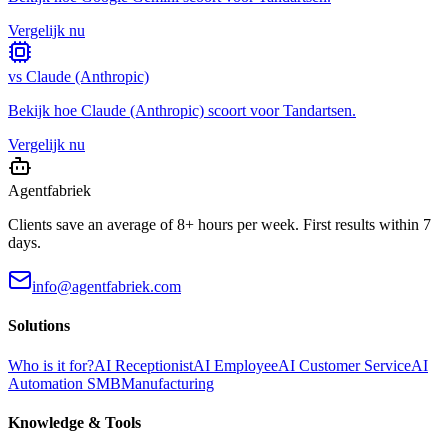
Vergelijk nu
vs
Claude (Anthropic)
Bekijk hoe
Claude (Anthropic)
scoort voor
Tandartsen
.
Vergelijk nu
Agentfabriek
Clients save an average of 8+ hours per week. First results within 7
days.
info@agentfabriek.com
Solutions
Who is it for?
AI Receptionist
AI Employee
AI Customer Service
AI
Automation SMB
Manufacturing
Knowledge & Tools