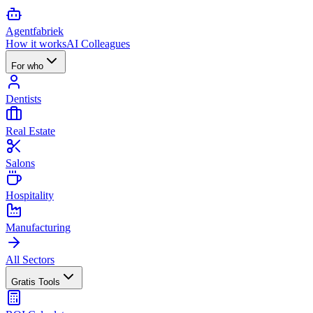
Agent
fabriek
How it works
AI Colleagues
For who
Dentists
Real Estate
Salons
Hospitality
Manufacturing
All Sectors
Gratis Tools