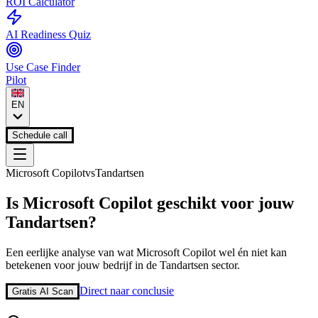
ROI Calculator
AI Readiness Quiz
Use Case Finder
Pilot
EN
Schedule call
Microsoft Copilot
vs
Tandartsen
Is
Microsoft Copilot
geschikt voor jouw
Tandartsen
?
Een eerlijke analyse van wat
Microsoft Copilot
wel én niet kan
betekenen voor jouw bedrijf in de
Tandartsen
sector.
Direct naar conclusie
Gratis AI Scan