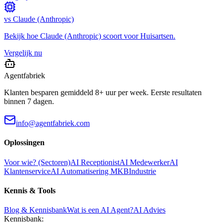
vs
Claude (Anthropic)
Bekijk hoe
Claude (Anthropic)
scoort voor
Huisartsen
.
Vergelijk nu
Agentfabriek
Klanten besparen gemiddeld 8+ uur per week. Eerste resultaten
binnen 7 dagen.
info@agentfabriek.com
Oplossingen
Voor wie? (Sectoren)
AI Receptionist
AI Medewerker
AI
Klantenservice
AI Automatisering MKB
Industrie
Kennis & Tools
Blog & Kennisbank
Wat is een AI Agent?
AI Advies
Kennisbank: