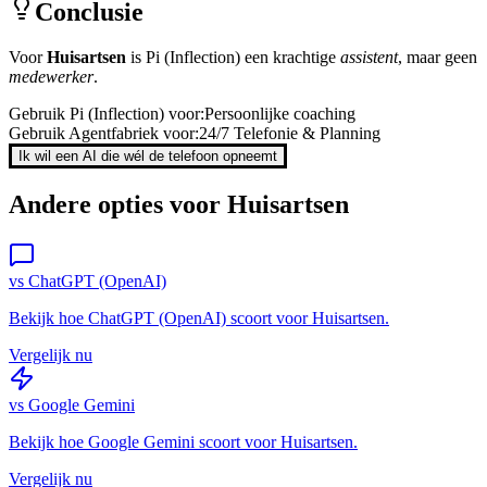
Conclusie
Voor
Huisartsen
is
Pi (Inflection)
een krachtige
assistent
, maar geen
medewerker
.
Gebruik
Pi (Inflection)
voor:
Persoonlijke coaching
Gebruik Agentfabriek voor:
24/7 Telefonie & Planning
Ik wil een AI die wél de telefoon opneemt
Andere opties voor
Huisartsen
vs
ChatGPT (OpenAI)
Bekijk hoe
ChatGPT (OpenAI)
scoort voor
Huisartsen
.
Vergelijk nu
vs
Google Gemini
Bekijk hoe
Google Gemini
scoort voor
Huisartsen
.
Vergelijk nu