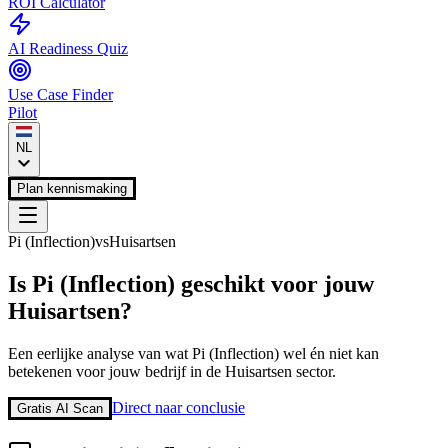
ROI Calculator
AI Readiness Quiz
Use Case Finder
Pilot
NL
Plan kennismaking
Pi (Inflection)
vs
Huisartsen
Is
Pi (Inflection)
geschikt voor jouw
Huisartsen
?
Een eerlijke analyse van wat
Pi (Inflection)
wel én niet kan
betekenen voor jouw bedrijf in de
Huisartsen
sector.
Direct naar conclusie
Gratis AI Scan