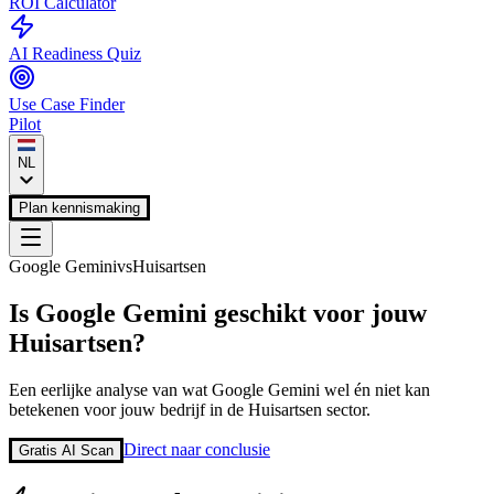
ROI Calculator
AI Readiness Quiz
Use Case Finder
Pilot
NL
Plan kennismaking
Google Gemini
vs
Huisartsen
Is
Google Gemini
geschikt voor jouw
Huisartsen
?
Een eerlijke analyse van wat
Google Gemini
wel én niet kan
betekenen voor jouw bedrijf in de
Huisartsen
sector.
Direct naar conclusie
Gratis AI Scan