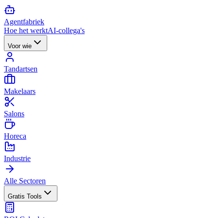
Agent
fabriek
Hoe het werkt
AI-collega's
Voor wie
Tandartsen
Makelaars
Salons
Horeca
Industrie
Alle Sectoren
Gratis Tools