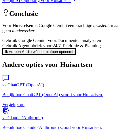
Bekijk AI Oplossing voor
Huisartsen
Conclusie
Voor
Huisartsen
is
Google Gemini
een krachtige
assistent
, maar
geen
medewerker
.
Gebruik
Google Gemini
voor:
Documenten analyseren
Gebruik Agentfabriek voor:
24/7 Telefonie & Planning
Ik wil een AI die wél de telefoon opneemt
Andere opties voor
Huisartsen
vs
ChatGPT (OpenAI)
Bekijk hoe
ChatGPT (OpenAI)
scoort voor
Huisartsen
.
Vergelijk nu
vs
Claude (Anthropic)
Bekijk hoe
Claude (Anthropic)
scoort voor
Huisartsen
.