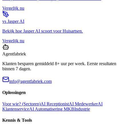
Vergelijk nu
vs
Jasper AI
Bekijk hoe
Jasper AI
scoort voor
Huisartsen
.
Vergelijk nu
Agentfabriek
Klanten besparen gemiddeld 8+ uur per week. Eerste resultaten
binnen 7 dagen.
info@agentfabriek.com
Oplossingen
Voor wie? (Sectoren)
AI Receptionist
AI Medewerker
AI
Klantenservice
AI Automatisering MKB
Industrie
Kennis & Tools