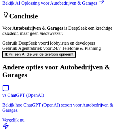
Bekijk AI Oplossing voor
Autobedrijven & Garages
Conclusie
Voor
Autobedrijven & Garages
is
DeepSeek
een krachtige
assistent
, maar geen
medewerker
.
Gebruik
DeepSeek
voor:
Hobbyisten en developers
Gebruik Agentfabriek voor:
24/7 Telefonie & Planning
Ik wil een AI die wél de telefoon opneemt
Andere opties voor
Autobedrijven &
Garages
vs
ChatGPT (OpenAI)
Bekijk hoe
ChatGPT (OpenAI)
scoort voor
Autobedrijven &
Garages
.
Vergelijk nu