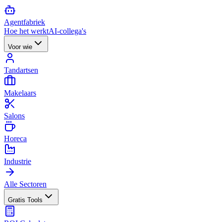
Agent
fabriek
Hoe het werkt
AI-collega's
Voor wie
Tandartsen
Makelaars
Salons
Horeca
Industrie
Alle Sectoren
Gratis Tools