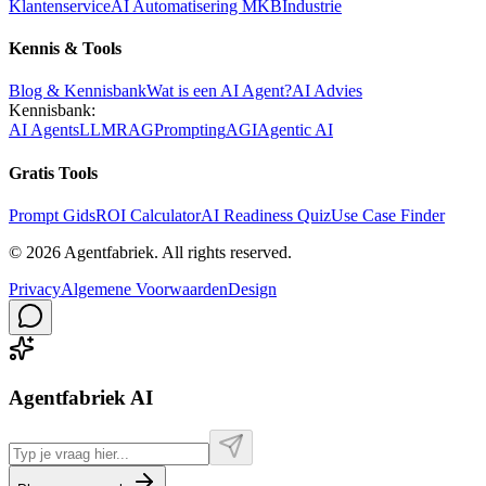
Klantenservice
AI Automatisering MKB
Industrie
Kennis & Tools
Blog & Kennisbank
Wat is een AI Agent?
AI Advies
Kennisbank:
AI Agents
LLM
RAG
Prompting
AGI
Agentic AI
Gratis Tools
Prompt Gids
ROI Calculator
AI Readiness Quiz
Use Case Finder
©
2026
Agentfabriek
.
All rights reserved.
Privacy
Algemene Voorwaarden
Design
Agentfabriek AI