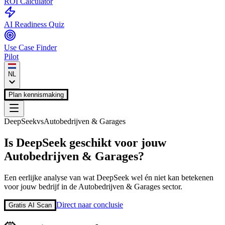
ROI Calculator
AI Readiness Quiz
Use Case Finder
Pilot
NL
Plan kennismaking
DeepSeek
vs
Autobedrijven & Garages
Is
DeepSeek
geschikt voor jouw
Autobedrijven & Garages
?
Een eerlijke analyse van wat
DeepSeek
wel én niet kan betekenen
voor jouw bedrijf in de
Autobedrijven & Garages
sector.
Direct naar conclusie
Gratis AI Scan