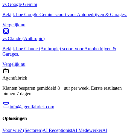
vs
Google Gemini
Bekijk hoe
Google Gemini
scoort voor
Autobedrijven & Garages
.
Vergelijk nu
vs
Claude (Anthropic)
Bekijk hoe
Claude (Anthropic)
scoort voor
Autobedrijven &
Garages
.
Vergelijk nu
Agentfabriek
Klanten besparen gemiddeld 8+ uur per week. Eerste resultaten
binnen 7 dagen.
info@agentfabriek.com
Oplossingen
Voor wie? (Sectoren)
AI Receptionist
AI Medewerker
AI