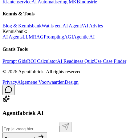
Klantenservice
AI Automatisering MKB
Industrie
Kennis & Tools
Blog & Kennisbank
Wat is een AI Agent?
AI Advies
Kennisbank:
AI Agents
LLM
RAG
Prompting
AGI
Agentic AI
Gratis Tools
Prompt Gids
ROI Calculator
AI Readiness Quiz
Use Case Finder
©
2026
Agentfabriek
.
All rights reserved.
Privacy
Algemene Voorwaarden
Design
Agentfabriek AI