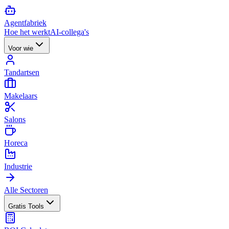
Agent
fabriek
Hoe het werkt
AI-collega's
Voor wie
Tandartsen
Makelaars
Salons
Horeca
Industrie
Alle Sectoren
Gratis Tools