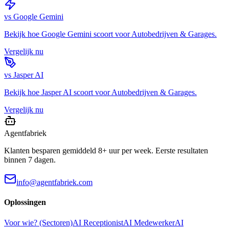
vs
Google Gemini
Bekijk hoe
Google Gemini
scoort voor
Autobedrijven & Garages
.
Vergelijk nu
vs
Jasper AI
Bekijk hoe
Jasper AI
scoort voor
Autobedrijven & Garages
.
Vergelijk nu
Agentfabriek
Klanten besparen gemiddeld 8+ uur per week. Eerste resultaten
binnen 7 dagen.
info@agentfabriek.com
Oplossingen
Voor wie? (Sectoren)
AI Receptionist
AI Medewerker
AI