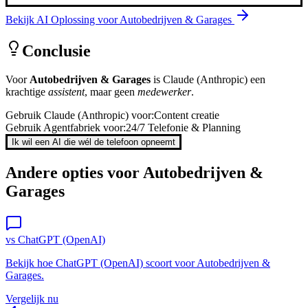
Bekijk AI Oplossing voor
Autobedrijven & Garages
Conclusie
Voor
Autobedrijven & Garages
is
Claude (Anthropic)
een
krachtige
assistent
, maar geen
medewerker
.
Gebruik
Claude (Anthropic)
voor:
Content creatie
Gebruik Agentfabriek voor:
24/7 Telefonie & Planning
Ik wil een AI die wél de telefoon opneemt
Andere opties voor
Autobedrijven &
Garages
vs
ChatGPT (OpenAI)
Bekijk hoe
ChatGPT (OpenAI)
scoort voor
Autobedrijven &
Garages
.
Vergelijk nu