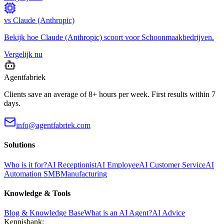
vs
Claude (Anthropic)
Bekijk hoe
Claude (Anthropic)
scoort voor
Schoonmaakbedrijven
.
Vergelijk nu
Agentfabriek
Clients save an average of 8+ hours per week. First results within 7
days.
info@agentfabriek.com
Solutions
Who is it for?
AI Receptionist
AI Employee
AI Customer Service
AI
Automation SMB
Manufacturing
Knowledge & Tools
Blog & Knowledge Base
What is an AI Agent?
AI Advice
Kennisbank: