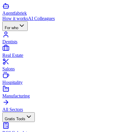
Agent
fabriek
How it works
AI Colleagues
For who
Dentists
Real Estate
Salons
Hospitality
Manufacturing
All Sectors
Gratis Tools