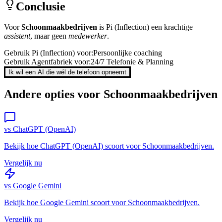
Conclusie
Voor
Schoonmaakbedrijven
is
Pi (Inflection)
een krachtige
assistent
, maar geen
medewerker
.
Gebruik
Pi (Inflection)
voor:
Persoonlijke coaching
Gebruik Agentfabriek voor:
24/7 Telefonie & Planning
Ik wil een AI die wél de telefoon opneemt
Andere opties voor
Schoonmaakbedrijven
vs
ChatGPT (OpenAI)
Bekijk hoe
ChatGPT (OpenAI)
scoort voor
Schoonmaakbedrijven
.
Vergelijk nu
vs
Google Gemini
Bekijk hoe
Google Gemini
scoort voor
Schoonmaakbedrijven
.
Vergelijk nu