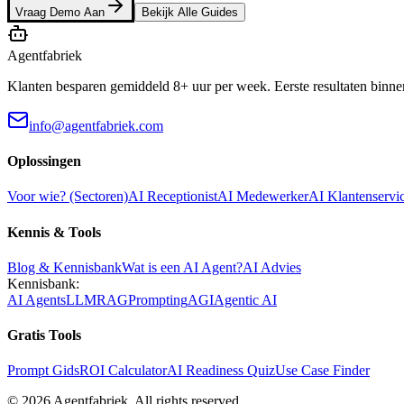
Vraag Demo Aan
Bekijk Alle Guides
Agentfabriek
Klanten besparen gemiddeld 8+ uur per week. Eerste resultaten binne
info@agentfabriek.com
Oplossingen
Voor wie? (Sectoren)
AI Receptionist
AI Medewerker
AI Klantenservi
Kennis & Tools
Blog & Kennisbank
Wat is een AI Agent?
AI Advies
Kennisbank:
AI Agents
LLM
RAG
Prompting
AGI
Agentic AI
Gratis Tools
Prompt Gids
ROI Calculator
AI Readiness Quiz
Use Case Finder
©
2026
Agentfabriek
.
All rights reserved.