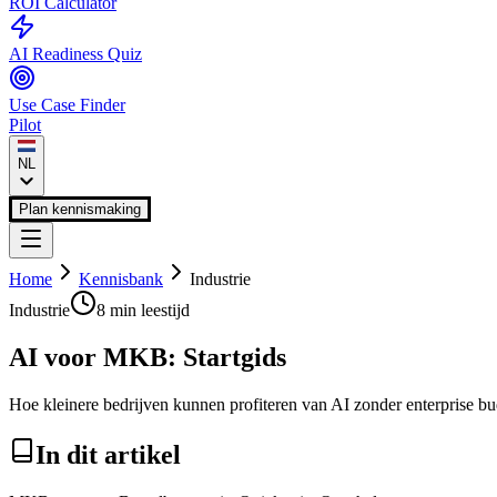
ROI Calculator
AI Readiness Quiz
Use Case Finder
Pilot
NL
Plan kennismaking
Home
Kennisbank
Industrie
Industrie
8 min
leestijd
AI voor MKB: Startgids
Hoe kleinere bedrijven kunnen profiteren van AI zonder enterprise bu
In dit artikel