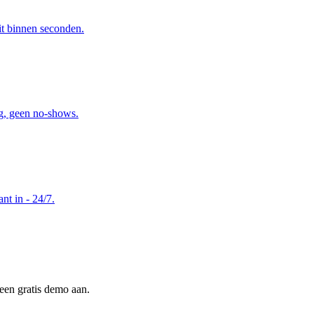
it binnen seconden.
ng, geen no-shows.
nt in - 24/7.
een gratis demo aan.