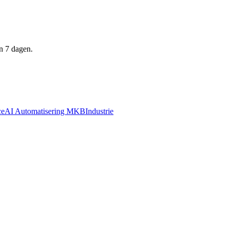
n 7 dagen.
ce
AI Automatisering MKB
Industrie