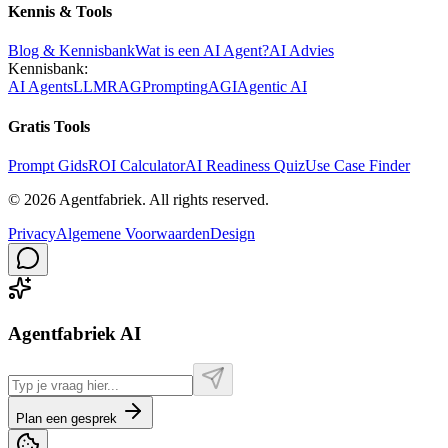
Kennis & Tools
Blog & Kennisbank
Wat is een AI Agent?
AI Advies
Kennisbank:
AI Agents
LLM
RAG
Prompting
AGI
Agentic AI
Gratis Tools
Prompt Gids
ROI Calculator
AI Readiness Quiz
Use Case Finder
©
2026
Agentfabriek
.
All rights reserved.
Privacy
Algemene Voorwaarden
Design
Agentfabriek AI
Plan een gesprek