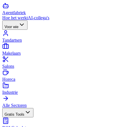
Agent
fabriek
Hoe het werkt
AI-collega's
Voor wie
Tandartsen
Makelaars
Salons
Horeca
Industrie
Alle Sectoren
Gratis Tools