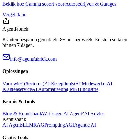
Bekijk hoe
Gamma
scoort voor
Autobedrijven & Garages
.
Vergelijk nu
Agentfabriek
Klanten besparen gemiddeld 8+ uur per week. Eerste resultaten
binnen 7 dagen.
info@agentfabriek.com
Oplossingen
Voor wie? (Sectoren)
AI Receptionist
AI Medewerker
AI
Klantenservice
AI Automatisering MKB
Industrie
Kennis & Tools
Blog & Kennisbank
Wat is een AI Agent?
AI Advies
Kennisbank:
AI Agents
LLM
RAG
Prompting
AGI
Agentic AI
Gratis Tools