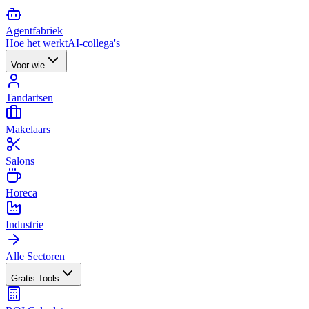
Agent
fabriek
Hoe het werkt
AI-collega's
Voor wie
Tandartsen
Makelaars
Salons
Horeca
Industrie
Alle Sectoren
Gratis Tools