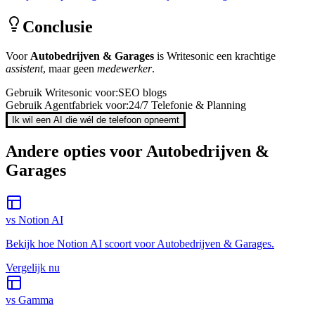
Conclusie
Voor
Autobedrijven & Garages
is
Writesonic
een krachtige
assistent
, maar geen
medewerker
.
Gebruik
Writesonic
voor:
SEO blogs
Gebruik Agentfabriek voor:
24/7 Telefonie & Planning
Ik wil een AI die wél de telefoon opneemt
Andere opties voor
Autobedrijven &
Garages
vs
Notion AI
Bekijk hoe
Notion AI
scoort voor
Autobedrijven & Garages
.
Vergelijk nu
vs
Gamma