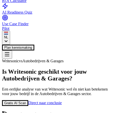
ROI Calculator
AI Readiness Quiz
Use Case Finder
Pilot
NL
Plan kennismaking
Writesonic
vs
Autobedrijven & Garages
Is
Writesonic
geschikt voor jouw
Autobedrijven & Garages
?
Een eerlijke analyse van wat
Writesonic
wel én niet kan betekenen
voor jouw bedrijf in de
Autobedrijven & Garages
sector.
Direct naar conclusie
Gratis AI Scan