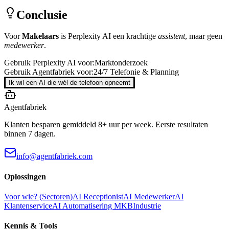
Conclusie
Voor
Makelaars
is
Perplexity AI
een krachtige
assistent
, maar geen
medewerker
.
Gebruik
Perplexity AI
voor:
Marktonderzoek
Gebruik Agentfabriek voor:
24/7 Telefonie & Planning
Ik wil een AI die wél de telefoon opneemt
Agentfabriek
Klanten besparen gemiddeld 8+ uur per week. Eerste resultaten
binnen 7 dagen.
info@agentfabriek.com
Oplossingen
Voor wie? (Sectoren)
AI Receptionist
AI Medewerker
AI
Klantenservice
AI Automatisering MKB
Industrie
Kennis & Tools