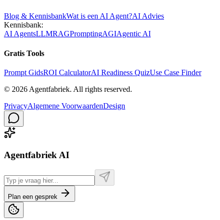
Blog & Kennisbank
Wat is een AI Agent?
AI Advies
Kennisbank:
AI Agents
LLM
RAG
Prompting
AGI
Agentic AI
Gratis Tools
Prompt Gids
ROI Calculator
AI Readiness Quiz
Use Case Finder
©
2026
Agentfabriek
.
All rights reserved.
Privacy
Algemene Voorwaarden
Design
Agentfabriek AI
Plan een gesprek