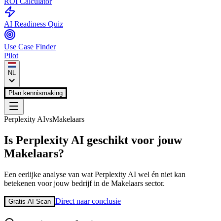
ROI Calculator
AI Readiness Quiz
Use Case Finder
Pilot
NL
Plan kennismaking
Perplexity AI
vs
Makelaars
Is
Perplexity AI
geschikt voor jouw
Makelaars
?
Een eerlijke analyse van wat
Perplexity AI
wel én niet kan
betekenen voor jouw bedrijf in de
Makelaars
sector.
Direct naar conclusie
Gratis AI Scan