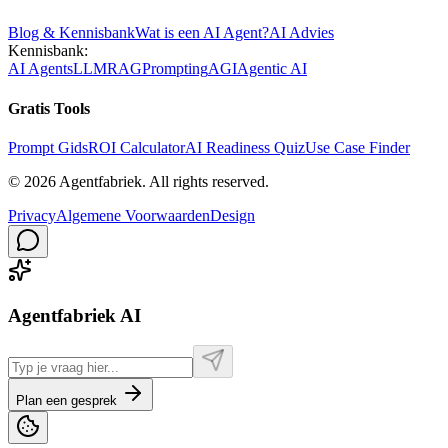
Blog & Kennisbank
Wat is een AI Agent?
AI Advies
Kennisbank:
AI Agents
LLM
RAG
Prompting
AGI
Agentic AI
Gratis Tools
Prompt Gids
ROI Calculator
AI Readiness Quiz
Use Case Finder
©
2026
Agentfabriek
.
All rights reserved.
Privacy
Algemene Voorwaarden
Design
Agentfabriek AI
Plan een gesprek