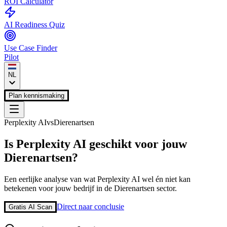
ROI Calculator
AI Readiness Quiz
Use Case Finder
Pilot
NL
Plan kennismaking
Perplexity AI
vs
Dierenartsen
Is
Perplexity AI
geschikt voor jouw
Dierenartsen
?
Een eerlijke analyse van wat
Perplexity AI
wel én niet kan
betekenen voor jouw bedrijf in de
Dierenartsen
sector.
Direct naar conclusie
Gratis AI Scan