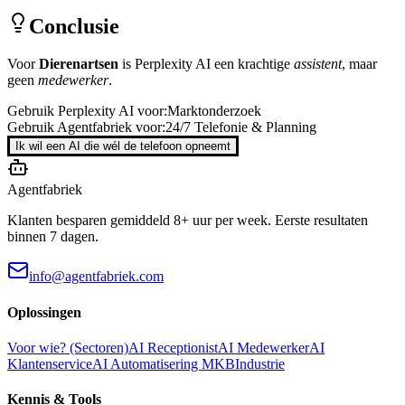
Conclusie
Voor
Dierenartsen
is
Perplexity AI
een krachtige
assistent
, maar
geen
medewerker
.
Gebruik
Perplexity AI
voor:
Marktonderzoek
Gebruik Agentfabriek voor:
24/7 Telefonie & Planning
Ik wil een AI die wél de telefoon opneemt
Agentfabriek
Klanten besparen gemiddeld 8+ uur per week. Eerste resultaten
binnen 7 dagen.
info@agentfabriek.com
Oplossingen
Voor wie? (Sectoren)
AI Receptionist
AI Medewerker
AI
Klantenservice
AI Automatisering MKB
Industrie
Kennis & Tools