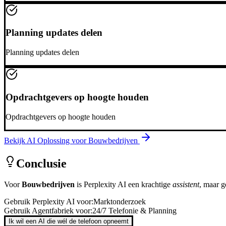
Planning updates delen
Planning updates delen
Opdrachtgevers op hoogte houden
Opdrachtgevers op hoogte houden
Bekijk AI Oplossing voor
Bouwbedrijven
Conclusie
Voor
Bouwbedrijven
is
Perplexity AI
een krachtige
assistent
, maar 
Gebruik
Perplexity AI
voor:
Marktonderzoek
Gebruik Agentfabriek voor:
24/7 Telefonie & Planning
Ik wil een AI die wél de telefoon opneemt