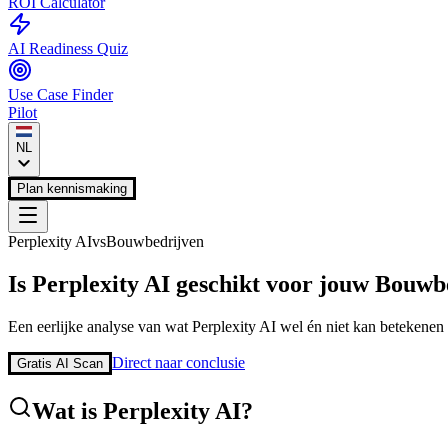
ROI Calculator
AI Readiness Quiz
Use Case Finder
Pilot
NL
Plan kennismaking
Perplexity AI
vs
Bouwbedrijven
Is
Perplexity AI
geschikt voor jouw
Bouwbe
Een eerlijke analyse van wat
Perplexity AI
wel én niet kan betekenen 
Direct naar conclusie
Gratis AI Scan
Wat is
Perplexity AI
?