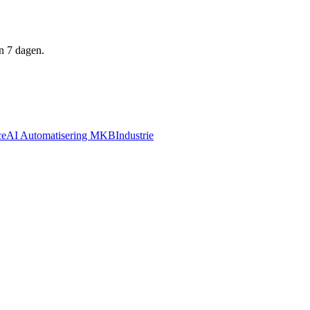
n 7 dagen.
ce
AI Automatisering MKB
Industrie