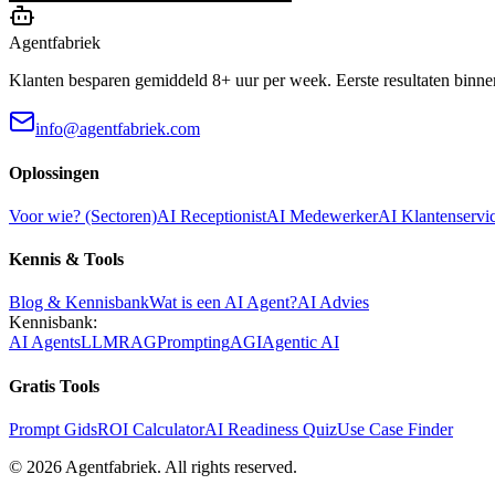
Agentfabriek
Klanten besparen gemiddeld 8+ uur per week. Eerste resultaten binne
info@agentfabriek.com
Oplossingen
Voor wie? (Sectoren)
AI Receptionist
AI Medewerker
AI Klantenservi
Kennis & Tools
Blog & Kennisbank
Wat is een AI Agent?
AI Advies
Kennisbank:
AI Agents
LLM
RAG
Prompting
AGI
Agentic AI
Gratis Tools
Prompt Gids
ROI Calculator
AI Readiness Quiz
Use Case Finder
©
2026
Agentfabriek
.
All rights reserved.