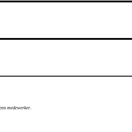
geen
medewerker
.