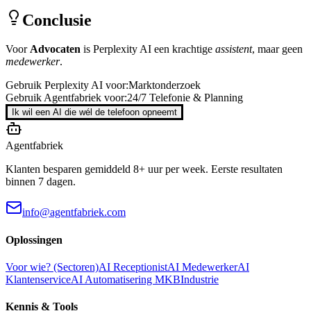
Conclusie
Voor
Advocaten
is
Perplexity AI
een krachtige
assistent
, maar geen
medewerker
.
Gebruik
Perplexity AI
voor:
Marktonderzoek
Gebruik Agentfabriek voor:
24/7 Telefonie & Planning
Ik wil een AI die wél de telefoon opneemt
Agentfabriek
Klanten besparen gemiddeld 8+ uur per week. Eerste resultaten
binnen 7 dagen.
info@agentfabriek.com
Oplossingen
Voor wie? (Sectoren)
AI Receptionist
AI Medewerker
AI
Klantenservice
AI Automatisering MKB
Industrie
Kennis & Tools