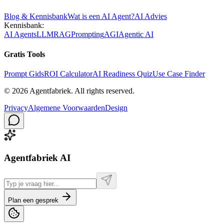
Blog & Kennisbank
Wat is een AI Agent?
AI Advies
Kennisbank:
AI Agents
LLM
RAG
Prompting
AGI
Agentic AI
Gratis Tools
Prompt Gids
ROI Calculator
AI Readiness Quiz
Use Case Finder
©
2026
Agentfabriek
.
All rights reserved.
Privacy
Algemene Voorwaarden
Design
Agentfabriek AI
Plan een gesprek