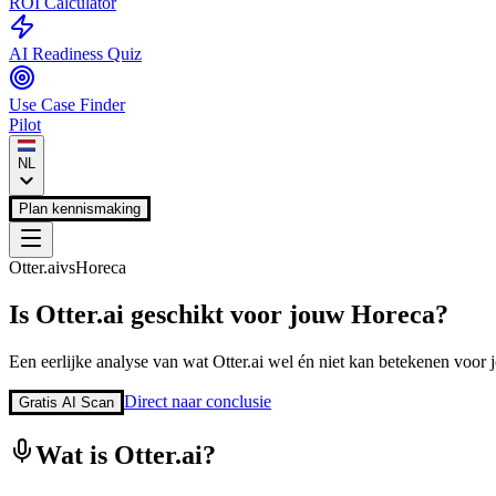
ROI Calculator
AI Readiness Quiz
Use Case Finder
Pilot
NL
Plan kennismaking
Otter.ai
vs
Horeca
Is
Otter.ai
geschikt voor jouw
Horeca
?
Een eerlijke analyse van wat
Otter.ai
wel én niet kan betekenen voor j
Direct naar conclusie
Gratis AI Scan
Wat is
Otter.ai
?