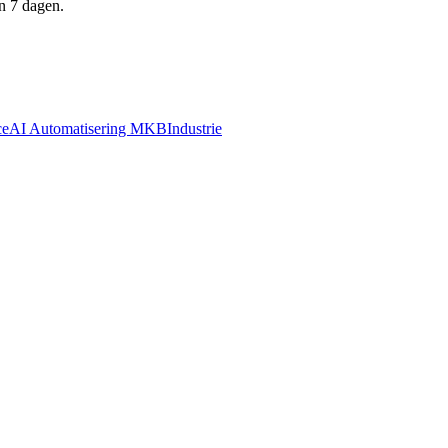
n 7 dagen.
ce
AI Automatisering MKB
Industrie