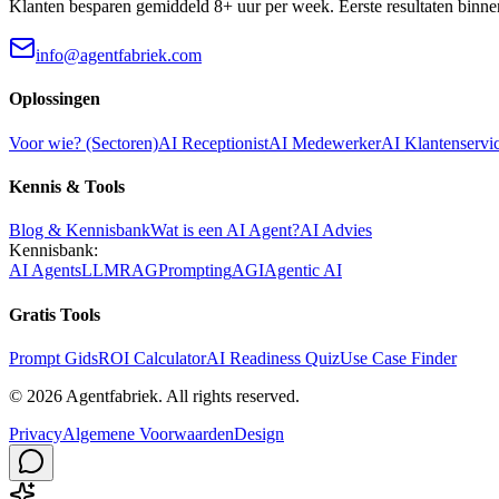
Klanten besparen gemiddeld 8+ uur per week. Eerste resultaten binne
info@agentfabriek.com
Oplossingen
Voor wie? (Sectoren)
AI Receptionist
AI Medewerker
AI Klantenservi
Kennis & Tools
Blog & Kennisbank
Wat is een AI Agent?
AI Advies
Kennisbank:
AI Agents
LLM
RAG
Prompting
AGI
Agentic AI
Gratis Tools
Prompt Gids
ROI Calculator
AI Readiness Quiz
Use Case Finder
©
2026
Agentfabriek
.
All rights reserved.
Privacy
Algemene Voorwaarden
Design