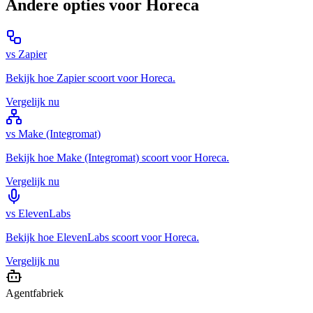
Andere opties voor
Horeca
vs
Zapier
Bekijk hoe
Zapier
scoort voor
Horeca
.
Vergelijk nu
vs
Make (Integromat)
Bekijk hoe
Make (Integromat)
scoort voor
Horeca
.
Vergelijk nu
vs
ElevenLabs
Bekijk hoe
ElevenLabs
scoort voor
Horeca
.
Vergelijk nu
Agentfabriek