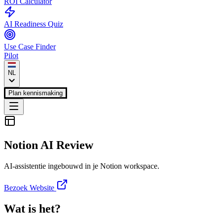
ROI Calculator
AI Readiness Quiz
Use Case Finder
Pilot
NL
Plan kennismaking
Notion AI
Review
AI-assistentie ingebouwd in je Notion workspace.
Bezoek Website
Wat is het?