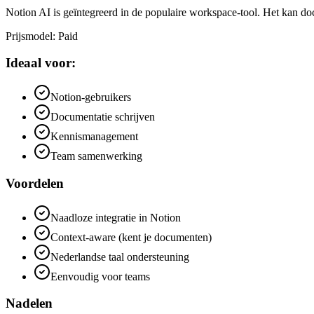
Notion AI is geïntegreerd in de populaire workspace-tool. Het kan d
Prijsmodel
:
Paid
Ideaal voor:
Notion-gebruikers
Documentatie schrijven
Kennismanagement
Team samenwerking
Voordelen
Naadloze integratie in Notion
Context-aware (kent je documenten)
Nederlandse taal ondersteuning
Eenvoudig voor teams
Nadelen