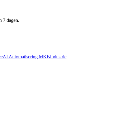
n 7 dagen.
ce
AI Automatisering MKB
Industrie