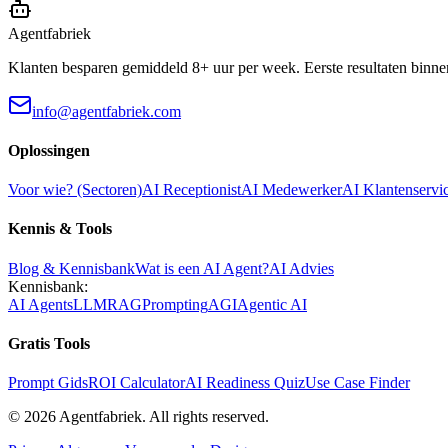
Agentfabriek
Klanten besparen gemiddeld 8+ uur per week. Eerste resultaten binne
info@agentfabriek.com
Oplossingen
Voor wie? (Sectoren)
AI Receptionist
AI Medewerker
AI Klantenservi
Kennis & Tools
Blog & Kennisbank
Wat is een AI Agent?
AI Advies
Kennisbank:
AI Agents
LLM
RAG
Prompting
AGI
Agentic AI
Gratis Tools
Prompt Gids
ROI Calculator
AI Readiness Quiz
Use Case Finder
©
2026
Agentfabriek
.
All rights reserved.