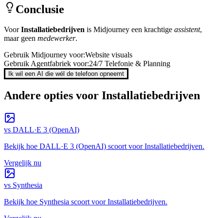
Conclusie
Voor
Installatiebedrijven
is
Midjourney
een krachtige
assistent
,
maar geen
medewerker
.
Gebruik
Midjourney
voor:
Website visuals
Gebruik Agentfabriek voor:
24/7 Telefonie & Planning
Ik wil een AI die wél de telefoon opneemt
Andere opties voor
Installatiebedrijven
vs
DALL·E 3 (OpenAI)
Bekijk hoe
DALL·E 3 (OpenAI)
scoort voor
Installatiebedrijven
.
Vergelijk nu
vs
Synthesia
Bekijk hoe
Synthesia
scoort voor
Installatiebedrijven
.