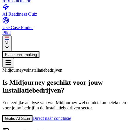
ROI Calculator
AI Readiness Quiz
Use Case Finder
Pilot
NL
Plan kennismaking
Midjourney
vs
Installatiebedrijven
Is
Midjourney
geschikt voor jouw
Installatiebedrijven
?
Een eerlijke analyse van wat
Midjourney
wel én niet kan betekenen
voor jouw bedrijf in de
Installatiebedrijven
sector.
Direct naar conclusie
Gratis AI Scan