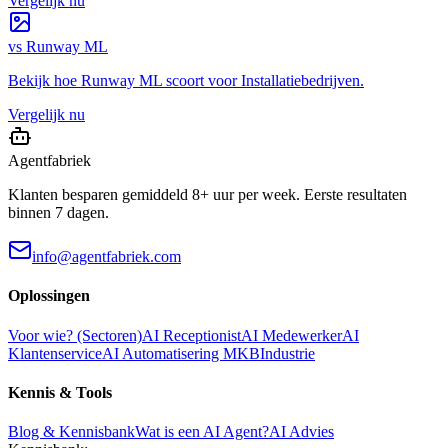
Vergelijk nu
vs
Runway ML
Bekijk hoe
Runway ML
scoort voor
Installatiebedrijven
.
Vergelijk nu
Agentfabriek
Klanten besparen gemiddeld 8+ uur per week. Eerste resultaten
binnen 7 dagen.
info@agentfabriek.com
Oplossingen
Voor wie? (Sectoren)
AI Receptionist
AI Medewerker
AI
Klantenservice
AI Automatisering MKB
Industrie
Kennis & Tools
Blog & Kennisbank
Wat is een AI Agent?
AI Advies