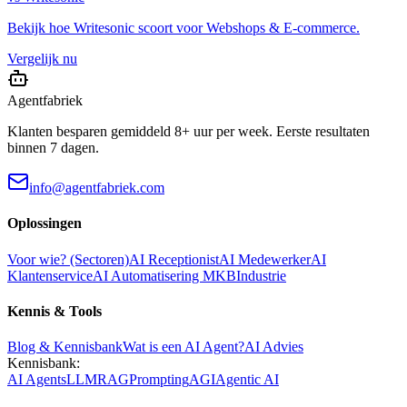
Bekijk hoe
Writesonic
scoort voor
Webshops & E-commerce
.
Vergelijk nu
Agentfabriek
Klanten besparen gemiddeld 8+ uur per week. Eerste resultaten
binnen 7 dagen.
info@agentfabriek.com
Oplossingen
Voor wie? (Sectoren)
AI Receptionist
AI Medewerker
AI
Klantenservice
AI Automatisering MKB
Industrie
Kennis & Tools
Blog & Kennisbank
Wat is een AI Agent?
AI Advies
Kennisbank:
AI Agents
LLM
RAG
Prompting
AGI
Agentic AI