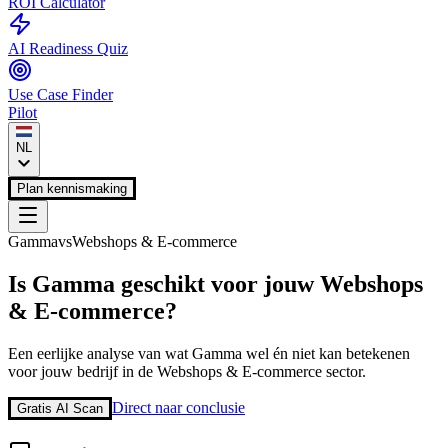
ROI Calculator
AI Readiness Quiz
Use Case Finder
Pilot
NL
Plan kennismaking
Gamma
vs
Webshops & E-commerce
Is
Gamma
geschikt voor jouw
Webshops
& E-commerce
?
Een eerlijke analyse van wat
Gamma
wel én niet kan betekenen
voor jouw bedrijf in de
Webshops & E-commerce
sector.
Direct naar conclusie
Gratis AI Scan