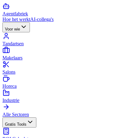
Agent
fabriek
Hoe het werkt
AI-collega's
Voor wie
Tandartsen
Makelaars
Salons
Horeca
Industrie
Alle Sectoren
Gratis Tools