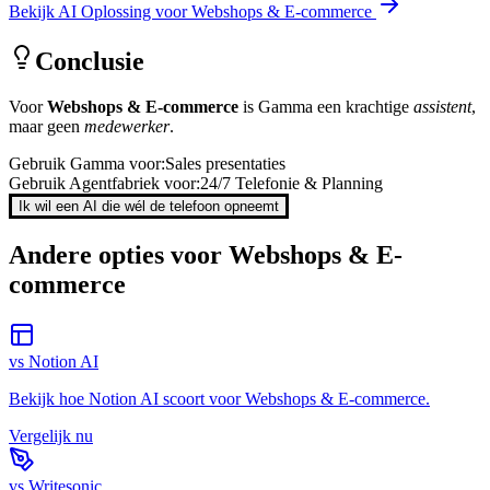
Bekijk AI Oplossing voor
Webshops & E-commerce
Conclusie
Voor
Webshops & E-commerce
is
Gamma
een krachtige
assistent
,
maar geen
medewerker
.
Gebruik
Gamma
voor:
Sales presentaties
Gebruik Agentfabriek voor:
24/7 Telefonie & Planning
Ik wil een AI die wél de telefoon opneemt
Andere opties voor
Webshops & E-
commerce
vs
Notion AI
Bekijk hoe
Notion AI
scoort voor
Webshops & E-commerce
.
Vergelijk nu
vs
Writesonic